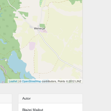
Leaflet
| ©
OpenStreetMap
contributors, Points © 2012 LINZ
Autor
Błażej Majkut