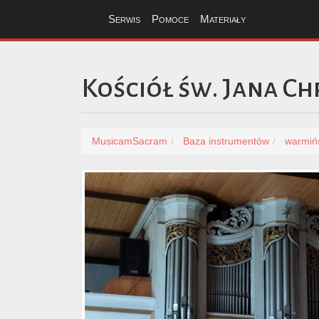
Serwis
Pomoce
Materiały
Kościół św. Jana Ch
MusicamSacram
Baza instrumentów
warmiń