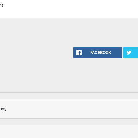
4)
FACEBOOK
sny!