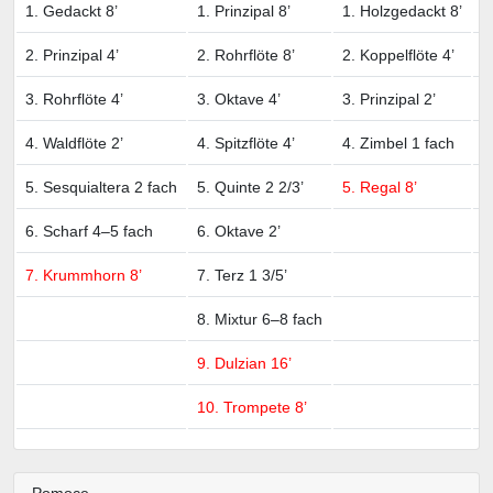
1. Gedackt 8’
1. Prinzipal 8’
1. Holzgedackt 8’
1
2. Prinzipal 4’
2. Rohrflöte 8’
2. Koppelflöte 4’
2
3. Rohrflöte 4’
3. Oktave 4’
3. Prinzipal 2’
3
4. Waldflöte 2’
4. Spitzflöte 4’
4. Zimbel 1 fach
4
5. Sesquialtera 2 fach
5. Quinte 2 2/3’
5. Regal 8’
5
6. Scharf 4–5 fach
6. Oktave 2’
6
7. Krummhorn 8’
7. Terz 1 3/5’
7
8. Mixtur 6–8 fach
9. Dulzian 16’
10. Trompete 8’
Pomoce