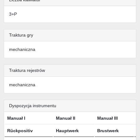
3+P
Traktura gry
mechaniczna
Traktura rejestrów
mechaniczna
Dyspozycja instrumentu
Manuał I
Manuał II
Manuał III
P
Rückpositiv
Hauptwerk
Brustwerk