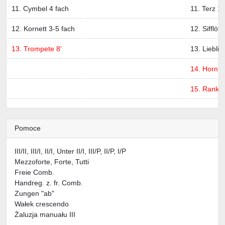
11. Cymbel 4 fach
11. Terz 1 
12. Kornett 3-5 fach
12. Sifflöte
13. Trompete 8'
13. Liebli
14. Horn 8
15. Ranket
Pomoce
III/II, III/I, II/I, Unter II/I, III/P, II/P, I/P
Mezzoforte, Forte, Tutti
Freie Comb.
Handreg. z. fr. Comb.
Zungen "ab"
Wałek crescendo
Żaluzja manuału III