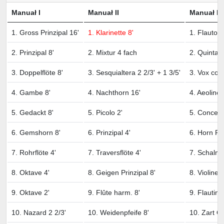
Manuał I
Manuał II
Manuał III
1. Gross Prinzipal 16'
1. Klarinette 8'
1. Flauto d
2. Prinzipal 8'
2. Mixtur 4 fach
2. Quintatö
3. Doppelflöte 8'
3. Sesquialtera 2 2/3' + 1 3/5'
3. Vox coel
4. Gambe 8'
4. Nachthorn 16'
4. Aeoline 
5. Gedackt 8'
5. Picolo 2'
5. Concertf
6. Gemshorn 8'
6. Prinzipal 4'
6. Horn Pri
7. Rohrflöte 4'
7. Traversflöte 4'
7. Schalme
8. Oktave 4'
8. Geigen Prinzipal 8'
8. Violine 4
9. Oktave 2'
9. Flûte harm. 8'
9. Flautino
10. Nazard 2 2/3'
10. Weidenpfeife 8'
10. Zart Qu