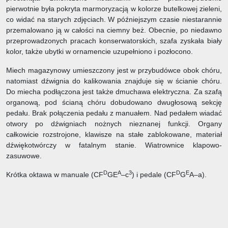
pierwotnie była pokryta marmoryzacją w kolorze butelkowej zieleni,
co widać na starych zdjęciach. W późniejszym czasie niestarannie
przemalowano ją w całości na ciemny beż. Obecnie, po niedawno
przeprowadzonych pracach konserwatorskich, szafa zyskała biały
kolor, także ubytki w ornamencie uzupełniono i pozłocono.
Miech magazynowy umieszczony jest w przybudówce obok chóru,
natomiast dźwignia do kalikowania znajduje się w ścianie chóru.
Do miecha podłączona jest także dmuchawa elektryczna. Za szafą
organową, pod ścianą chóru dobudowano dwugłosową sekcję
pedału. Brak połączenia pedału z manuałem. Nad pedałem wiadać
otwory po dźwigniach nożnych nieznanej funkcji. Organy
całkowicie rozstrojone, klawisze na stałe zablokowane, materiał
dźwiękotwórczy w fatalnym stanie. Wiatrownice klapowo-
zasuwowe.
D
A
3
D
E
Krótka oktawa w manuale (CF
GE
–c
) i pedale (CF
G
A–a).