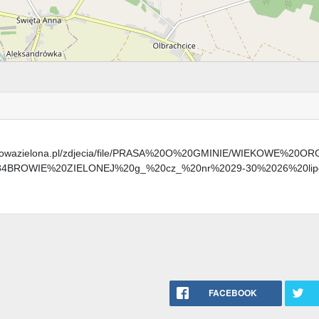
dabrowazielona.pl/zdjecia/file/PRASA%20O%20GMINIE/WIEKOWE%20O
ROWIE%20ZIELONEJ%20g_%20cz_%20nr%2029-30%2026%20lip
FACEBOOK