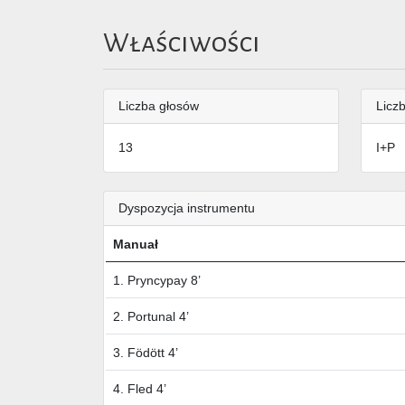
Właściwości
Liczba głosów
Liczb
13
I+P
Dyspozycja instrumentu
Manuał
1. Pryncypay 8’
2. Portunal 4’
3. Födött 4’
4. Fled 4’