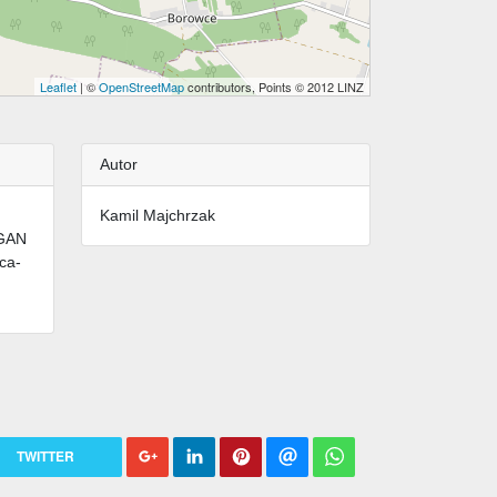
Leaflet
| ©
OpenStreetMap
contributors, Points © 2012 LINZ
Autor
Kamil Majchrzak
RGAN
ca-
TWITTER