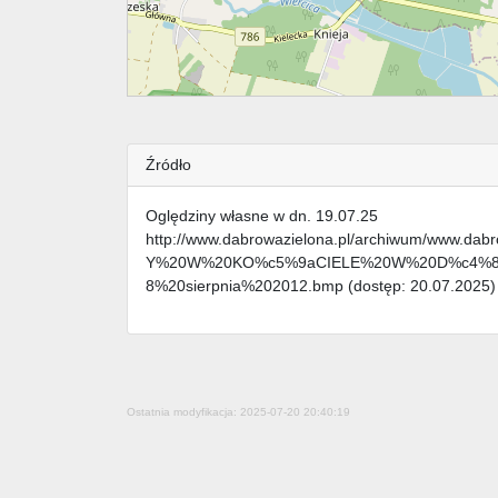
Źródło
Oględziny własne w dn. 19.07.25
http://www.dabrowazielona.pl/archiwum/www.
Y%20W%20KO%c5%9aCIELE%20W%20D%c4%84B
8%20sierpnia%202012.bmp (dostęp: 20.07.2025)
Ostatnia modyfikacja: 2025-07-20 20:40:19