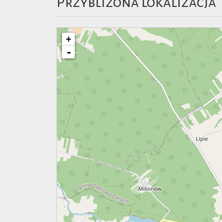
Przybliżona lokalizacja
+
-