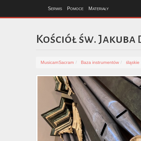
Serwis
Pomoce
Materiały
Kościół św. Jakuba
MusicamSacram
Baza instrumentów
śląskie