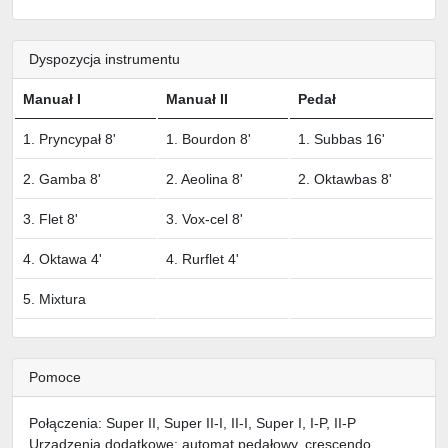
Dyspozycja instrumentu
Manuał I
Manuał II
Pedał
1. Pryncypał 8'
1. Bourdon 8'
1. Subbas 16'
2. Gamba 8'
2. Aeolina 8'
2. Oktawbas 8'
3. Flet 8'
3. Vox-cel 8'
4. Oktawa 4'
4. Rurflet 4'
5. Mixtura
Pomoce
Połączenia: Super II, Super II-I, II-I, Super I, I-P, II-P
Urządzenia dodatkowe: automat pedałowy, crescendo,