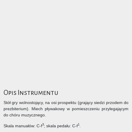
Opis Instrumentu
Stół gry wolnostojący, na osi prospektu (grający siedzi przodem do
prezbiterium). Miech pływakowy w pomieszczeniu przylegającym
do chóru muzycznego.
3
1
Skala manuałów: C-f
; skala pedału: C-f
.