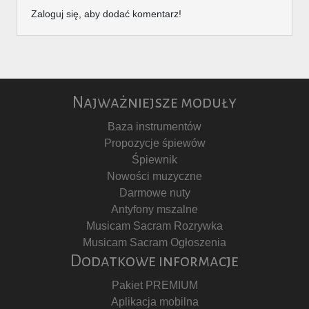
Zaloguj się, aby dodać komentarz!
Najważniejsze moduły
Baza instrumentów
Propozycje śpiewów
Śpiewnik
Nowości muzyczne
Darmowe nuty
Antyfony mszalne
Musicam Sacram Rozrywka
Musicam Sacram Ogłoszenia
Dodatkowe informacje
Pakiet PREMIUM
Aplikacja mobilna