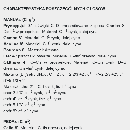
CHARAKTERYSTYKA POSZCZEGÓLNYCH GŁOSÓW
3
MANUAŁ (C–g
)
Pryncyp.
[ał]
8’
: dźwięki C–D transmitowane z głosu Gamba 8’,
2
2
Dis–f
w prospekcie. Materiał: C–f
cynk, dalej cyna.
1
Gamba 8’
. Materiał: C–f
cynk, dalej cyna.
1
Aeolina 8’
. Materiał: C–f
cynk, dalej cyna.
Bourdon 8’
. Materiał: drewno.
2
Flet 4’
: piszczałki otwarte. Materiał: C–fis
drewno, dalej cyna.
Ok
[t]
awa 4’
: C–Cis w prospekcie. Materiał: C–Cis cynk, D–G
1
drewno, Gis–fis
cynk, dalej cyna.
1
2
Mixtura
[1–]
3ch.
Układ: C – 2’, c – 2 2/3’+2’, c
– 4’+2 2/3’+2’, c
–
8’+5 1/3’+4’.
2
Materiał: chór 2’ – C–f cynk, fis–h
cyna;
1
1
2
chór 2 2/3’: c–f
cynk, fis
–h
cyna;
1
1
1
3
chór 4’: c
–f
cynk, fis
–g
cyna;
3
3
chór 5 1/3’: c
–g
cyna;
3
3
chór 8’: c
–g
cyna.
1
PEDAŁ (C–c
)
Cello 8’
. Materiał: C–fis drewno, dalej cynk.