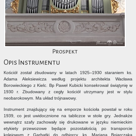
Prospekt
Opis Instrumentu
Kościół został zbudowany w latach 1925–1930 staraniem ks.
Adama Aleksiewicza według projektu architekta Wacława
Borowieckiego z Kielc. Bp Paweł Kubicki konsekrował świątynię w
1930 r. Zbudowany z cegły kościół utrzymany jest w stylu
neobarokowym. Ma układ trójnawowy.
Instrument znajdujący się na emporze kościoła powstał w roku
1939, co jest uwidocznione na tabliczce w stole gry. Jednakże
wewnątrz szafy zachowały się drukowane w języku niemieckim
etykiety przewozowe będące pozostałością po transporcie
kolejowym z Garbatki do odbiorcy, ks. Mariana Bojarczaka