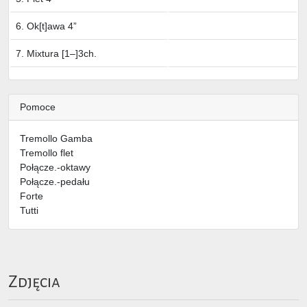
6. Ok[t]awa 4”
7. Mixtura [1–]3ch.
Pomoce
Tremollo Gamba
Tremollo flet
Połącze.-oktawy
Połącze.-pedału
Forte
Tutti
Zdjęcia