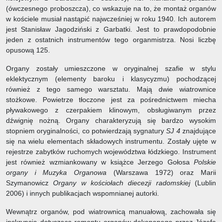
(ówczesnego proboszcza), co wskazuje na to, że montaż organów
w kościele musiał nastąpić najwcześniej w roku 1940. Ich autorem
jest Stanisław Jagodziński z Garbatki. Jest to prawdopodobnie
jeden z ostatnich instrumentów tego organmistrza. Nosi liczbę
opusową 125.
Organy zostały umieszczone w oryginalnej szafie w stylu
eklektycznym (elementy baroku i klasycyzmu) pochodzącej
również z tego samego warsztatu. Mają dwie wiatrownice
stożkowe. Powietrze tłoczone jest za pośrednictwem miecha
pływakowego z czerpakiem klinowym, obsługiwanym przez
dźwignię nożną. Organy charakteryzują się bardzo wysokim
stopniem oryginalności, co potwierdzają sygnatury
SJ 4
znajdujące
się na wielu elementach składowych instrumentu. Zostały ujęte w
rejestrze zabytków ruchomych województwa łódzkiego. Instrument
jest również wzmiankowany w książce Jerzego Gołosa
Polskie
organy i Muzyka Organowa
(Warszawa 1972) oraz Marii
Szymanowicz
Organy w kościołach diecezji radomskiej
(Lublin
2006) i innych publikacjach wspomnianej autorki.
Wewnątrz organów, pod wiatrownicą manuałową, zachowała się