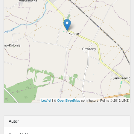
Leaflet
| ©
OpenStreetMap
contributors, Points © 2012 LINZ
Autor