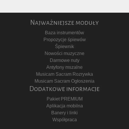
Najważniejsze moduły
Baza instrumentów
Propozycje śpiewów
Śpiewnik
Nowości muzyczne
Darmowe nuty
Antyfony mszalne
Musicam Sacram Rozrywka
Musicam Sacram Ogłoszenia
Dodatkowe informacje
Pakiet PREMIUM
Aplikacja mobilna
Banery i linki
Współpraca