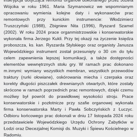
inskrypcja dotycząca remontu organów dokonanego przez Józefa
Wójcika w roku 1961. Maria Szymanowicz we wspomnianym
opracowaniu wymienia kolejne daty i wykonawców prac
remontowych przy kunickim instrumencie: Włodzimierz
Truszczyński (1988), Zbigniew Nita (1996), Ryszard Szamel
(2002). W roku 2024 prace organmistrzowskie i konserwatorskie
wykonała firma Jerzego Kukli. Przy tej okazji na życzenie księdza
proboszcza, ks. kan. Ryszarda Stylskiego oraz organisty Janusza
Wojewódzkiego instrument został przesunięty o 30 cm do tyłu
celem zapewnienia lepszej komunikacji, a także dostępności
elementów wewnętrznych stołu gry. W ramach prac dokonano
m.innymi: wymiany wszystkich membran, wszystkich przewodów
traktury (rurki ołowiane), oskórowania miecha i czerpaka oraz
korekty długości piszczałek drewnianych otwartych, które zostały
skrócone w ramach poprzednich prac remontowych, dzięki czemu
możliwy był powrót do prawidłowej wysokości stroju. Prace
konserwatorskie i pozłotnicze przy szafie organowej wykonała
firma konserwatorska Marty i Pawła Sobczyńskich z Łuczyc.
Odbioru końcowego prac dokonali w dniu 17 listopada 2024 roku
przedstawiciele Wojewódzkiego Urzędu Ochrony Zabytków w
Łodzi oraz Diecezjalnej Komisji ds. Muzyki i Śpiewu Kościelnego w
Radomiu.