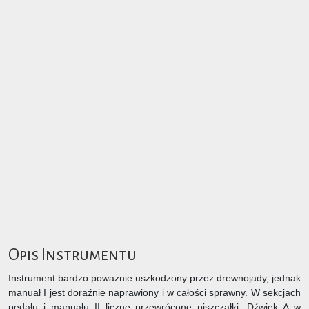
Opis Instrumentu
Instrument bardzo poważnie uszkodzony przez drewnojady, jednak
manuał I jest doraźnie naprawiony i w całości sprawny. W sekcjach
pedału i manuału II liczne przewrócone piszczałki. Dźwięk A w