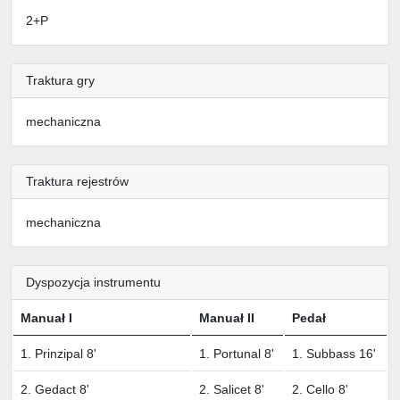
2+P
Traktura gry
mechaniczna
Traktura rejestrów
mechaniczna
Dyspozycja instrumentu
Manuał I
Manuał II
Pedał
1. Prinzipal 8'
1. Portunal 8'
1. Subbass 16'
2. Gedact 8'
2. Salicet 8'
2. Cello 8'