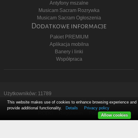
Antyfony mszalne
Musicam Sacram Rozrywka
Musicam Sacram Ogłoszenia
Dodatkowe informacje
Pakiet PREMIUM
Aplikacja mobilna
Banery i linki
Współpraca
Użytkowników: 11789
Copyright © Stowarzyszenie Musicam Sacram
This website makes use of cookies to enhance browsing experience and
provide additional functionality.
Details
Privacy policy
RODO
Regulamin
Polityka Prywatności
Allow cookies