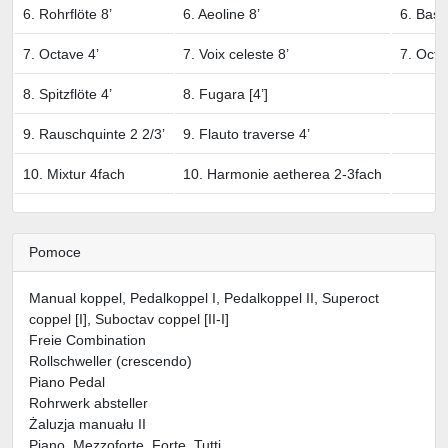
6. Rohrflöte 8’
6. Aeoline 8’
6. Bassf
7. Octave 4’
7. Voix celeste 8’
7. Octa
8. Spitzflöte 4’
8. Fugara [4’]
9. Rauschquinte 2 2/3’
9. Flauto traverse 4’
10. Mixtur 4fach
10. Harmonie aetherea 2-3fach
Pomoce
Manual koppel, Pedalkoppel I, Pedalkoppel II, Superoct
coppel [I], Suboctav coppel [II-I]
Freie Combination
Rollschweller (crescendo)
Piano Pedal
Rohrwerk absteller
Żaluzja manuału II
Piano, Mezzoforte, Forte, Tutti