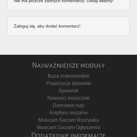
Nie ma jeszcze żadnych komentarzy. Dodaj własny!
Zaloguj się, aby dodać komentarz!
Najważniejsze moduły
Baza instrumentów
Propozycje śpiewów
Śpiewnik
Nowości muzyczne
Darmowe nuty
Antyfony mszalne
Musicam Sacram Rozrywka
Musicam Sacram Ogłoszenia
Dodatkowe informacje