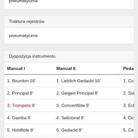
pneumatyczna
Traktura rejestrów
pneumatyczna
Dyspozycja instrumentu
Manuał I
Manuał II
Pedał
1. Bourdon 16’
1. Lieblich Gedackt 16’
1. Cont
2. Principal 8’
2. Geigen-Principal 8’
2. Subb
3. Trompete 8’
3. Concertflöte 8’
3. Echo
4. Gamba 8’
4. Salicional 8’
4. Octa
5. Hohlflöte 8’
5. Gedackt 8’
5. Cello