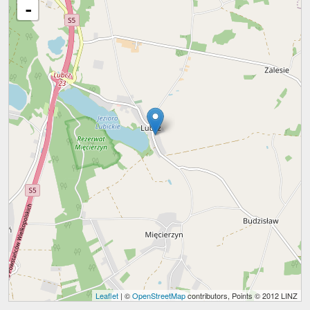
-
Leaflet
| ©
OpenStreetMap
contributors, Points © 2012 LINZ