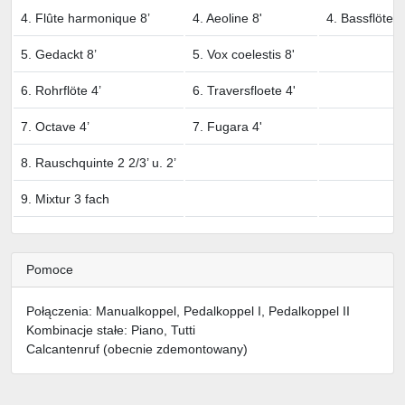
4. Flûte harmonique 8’
4. Aeoline 8'
4. Bassflöte 8
5. Gedackt 8’
5. Vox coelestis 8'
6. Rohrflöte 4’
6. Traversfloete 4'
7. Octave 4’
7. Fugara 4'
8. Rauschquinte 2 2/3’ u. 2’
9. Mixtur 3 fach
Pomoce
Połączenia: Manualkoppel, Pedalkoppel I, Pedalkoppel II
Kombinacje stałe: Piano, Tutti
Calcantenruf (obecnie zdemontowany)