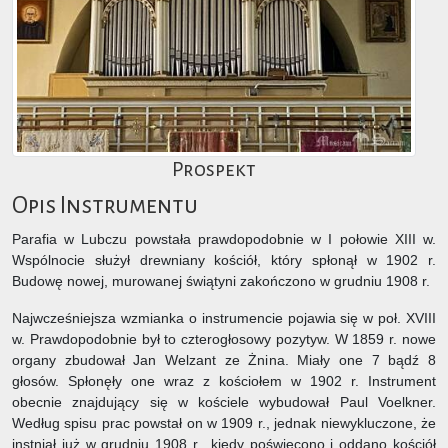
Prospekt
Opis Instrumentu
Parafia w Lubczu powstała prawdopodobnie w I połowie XIII w.
Wspólnocie służył drewniany kościół, który spłonął w 1902 r.
Budowę nowej, murowanej świątyni zakończono w grudniu 1908 r.
Najwcześniejsza wzmianka o instrumencie pojawia się w poł. XVIII
w. Prawdopodobnie był to czterogłosowy pozytyw. W 1859 r. nowe
organy zbudował Jan Welzant ze Żnina. Miały one 7 bądź 8
głosów. Spłonęły one wraz z kościołem w 1902 r. Instrument
obecnie znajdujący się w kościele wybudował Paul Voelkner.
Według spisu prac powstał on w 1909 r., jednak niewykluczone, że
instniał już w grudniu 1908 r., kiedy poświęcono i oddano kościół