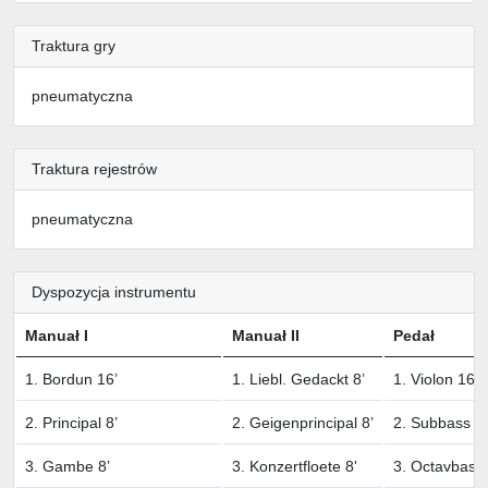
Traktura gry
pneumatyczna
Traktura rejestrów
pneumatyczna
Dyspozycja instrumentu
Manuał I
Manuał II
Pedał
1. Bordun 16’
1. Liebl. Gedackt 8’
1. Violon 16’
2. Principal 8’
2. Geigenprincipal 8’
2. Subbass 1
3. Gambe 8’
3. Konzertfloete 8'
3. Octavbass 