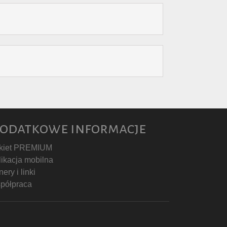
odatkowe informacje
kiet PREMIUM
likacja mobilna
ery i linki
półpraca