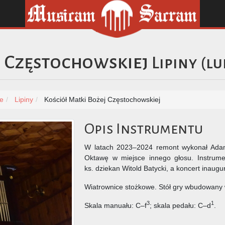
j Częstochowskiej
Lipiny
(
lu
ie
Lipiny
Kościół Matki Bożej Częstochowskiej
Opis Instrumentu
W latach 2023–2024 remont wykonał Adam
Oktawę w miejsce innego głosu. Instrume
ks. dziekan Witold Batycki, a koncert inaug
Wiatrownice stożkowe. Stół gry wbudowany 
3
1
Skala manuału: C–f
; skala pedału: C–d
.