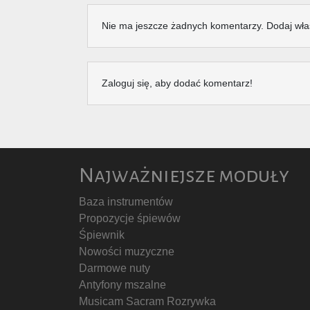
Nie ma jeszcze żadnych komentarzy. Dodaj wła
Zaloguj się, aby dodać komentarz!
Najważniejsze moduły
Baza instrumentów
Propozycje śpiewów
Śpiewnik
Nowości muzyczne
Darmowe nuty
Antyfony mszalne
Musicam Sacram Rozrywka