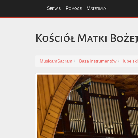
Serwis
Pomoce
Materiały
Kościół Matki Boże
MusicamSacram
Baza instrumentów
lubelsk