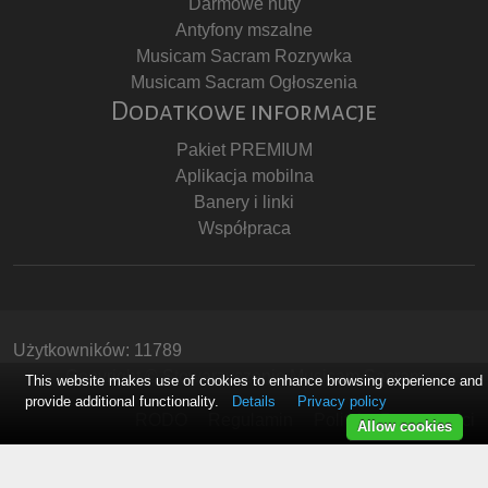
Darmowe nuty
Antyfony mszalne
Musicam Sacram Rozrywka
Musicam Sacram Ogłoszenia
Dodatkowe informacje
Pakiet PREMIUM
Aplikacja mobilna
Banery i linki
Współpraca
Użytkowników: 11789
Copyright © Stowarzyszenie Musicam Sacram
This website makes use of cookies to enhance browsing experience and
provide additional functionality.
Details
Privacy policy
RODO
Regulamin
Polityka Prywatności
Allow cookies