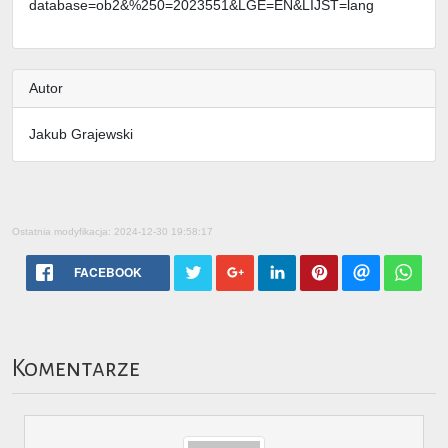
database=ob2&%250=2023551&LGE=EN&LIJST=lang
Autor
Jakub Grajewski
Ostatnia modyfikacja: 2024-12-30 19:58:17
FACEBOOK
Komentarze