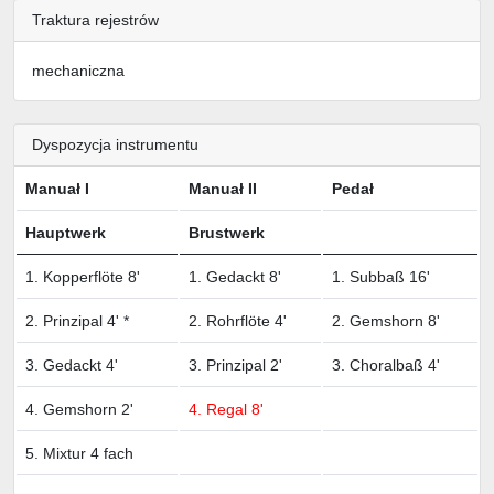
Traktura rejestrów
mechaniczna
Dyspozycja instrumentu
Manuał I
Manuał II
Pedał
Hauptwerk
Brustwerk
1. Kopperflöte 8'
1. Gedackt 8'
1. Subbaß 16'
2. Prinzipal 4' *
2. Rohrflöte 4'
2. Gemshorn 8'
3. Gedackt 4'
3. Prinzipal 2'
3. Choralbaß 4'
4. Gemshorn 2'
4. Regal 8'
5. Mixtur 4 fach