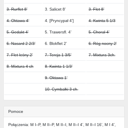
3. Rurflet 8’
3. Salicet 8’
3. Flet 8’
4. Oktawa 4’
4. [Pryncypał 4’]
4. Kwinta 5 1/3
5. Gedakt 4’
5. Trawersfl. 4’
5. Chorał 4’
6. Nasard 2 2/3’
6. Blokflet 2’
6. Róg nocny 2’
7. Flet leśny 2’
7. Tercja 1 3/5’
7. Mixtura 3ch.
8. Mixtura 4 ch
8. Kwinta 1 1/3’
9. Oktawa 1’
10. Cymbałki 3 ch.
Pomoce
Połączenia: M I–P, M II–P, M II–I, M II–I 4’, M II–I 16’, M I 4’,