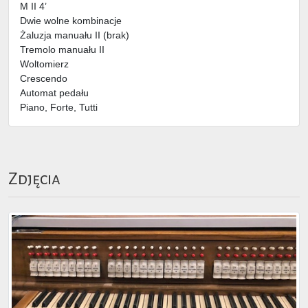
M II 4’
Dwie wolne kombinacje
Żaluzja manuału II (brak)
Tremolo manuału II
Woltomierz
Crescendo
Automat pedału
Piano, Forte, Tutti
Zdjęcia