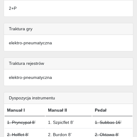
2+P
Traktura gry
elektro-pneumatyczna
Traktura rejestrów
elektro-pneumatyczna
Dyspozycja instrumentu
Manuał I
Manuał II
Pedał
1. Pryncypał 8’
1. Szpicflet 8’
1. Subbas 16’
2. Holflet 8’
2. Burdon 8’
2. Oktawa 8’