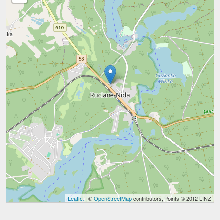
Leaflet
| ©
OpenStreetMap
contributors, Points © 2012 LINZ