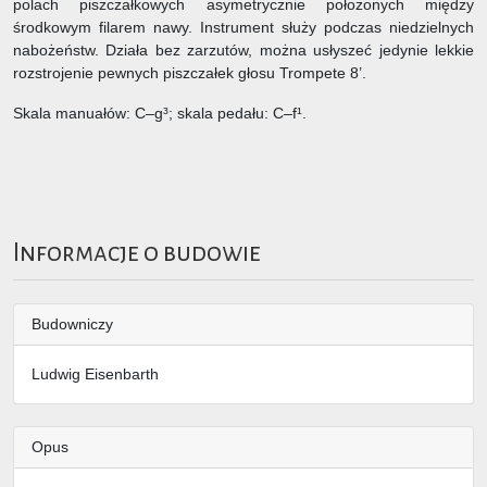
polach piszczałkowych asymetrycznie położonych między
środkowym filarem nawy. Instrument służy podczas niedzielnych
nabożeństw. Działa bez zarzutów, można usłyszeć jedynie lekkie
rozstrojenie pewnych piszczałek głosu Trompete 8’.
Skala manuałów: C–g³; skala pedału: C–f¹.
Informacje o budowie
Budowniczy
Ludwig Eisenbarth
Opus