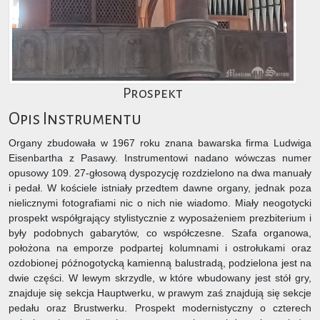
Prospekt
Opis Instrumentu
Organy zbudowała w 1967 roku znana bawarska firma Ludwiga
Eisenbartha z Pasawy. Instrumentowi nadano wówczas numer
opusowy 109. 27-głosową dyspozycję rozdzielono na dwa manuały
i pedał. W kościele istniały przedtem dawne organy, jednak poza
nielicznymi fotografiami nic o nich nie wiadomo. Miały neogotycki
prospekt współgrający stylistycznie z wyposażeniem prezbiterium i
były podobnych gabarytów, co współczesne. Szafa organowa,
położona na emporze podpartej kolumnami i ostrołukami oraz
ozdobionej późnogotycką kamienną balustradą, podzielona jest na
dwie części. W lewym skrzydle, w które wbudowany jest stół gry,
znajduje się sekcja Hauptwerku, w prawym zaś znajdują się sekcje
pedału oraz Brustwerku. Prospekt modernistyczny o czterech