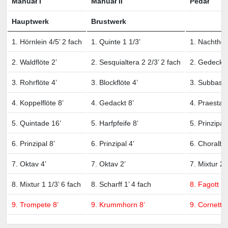
Manuał I
Manuał II
Pedał
Hauptwerk
Brustwerk
1. Hörnlein 4/5’ 2 fach
1. Quinte 1 1/3’
1. Nachthor
2. Waldflöte 2’
2. Sesquialtera 2 2/3’ 2 fach
2. Gedecktb
3. Rohrflöte 4’
3. Blockflöte 4’
3. Subbass 
4. Koppelflöte 8’
4. Gedackt 8’
4. Praestant
5. Quintade 16’
5. Harfpfeife 8’
5. Prinzipal 
6. Prinzipal 8’
6. Prinzipal 4’
6. Choralba
7. Oktav 4’
7. Oktav 2’
7. Mixtur 2 
8. Mixtur 1 1/3’ 6 fach
8. Scharff 1’ 4 fach
8. Fagott 16
9. Trompete 8’
9. Krummhorn 8’
9. Cornetto 