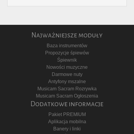
Najważniejsze moduły
Baza instrumentów
Propozycje śpiewów
Śpiewnik
Nowości muzyczne
Darmowe nuty
Antyfony mszalne
Musicam Sacram Rozrywka
Musicam Sacram Ogłoszenia
Dodatkowe informacje
Pakiet PREMIUM
Aplikacja mobilna
Banery i linki