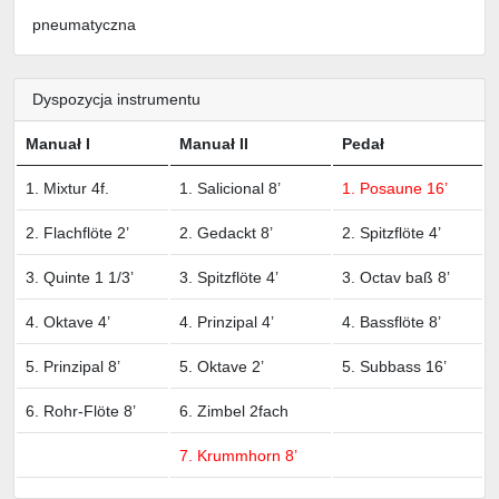
pneumatyczna
Dyspozycja instrumentu
Manuał I
Manuał II
Pedał
1. Mixtur 4f.
1. Salicional 8’
1. Posaune 16’
2. Flachflöte 2’
2. Gedackt 8’
2. Spitzflöte 4’
3. Quinte 1 1/3’
3. Spitzflöte 4’
3. Octav baß 8’
4. Oktave 4’
4. Prinzipal 4’
4. Bassflöte 8’
5. Prinzipal 8’
5. Oktave 2’
5. Subbass 16’
6. Rohr-Flöte 8’
6. Zimbel 2fach
7. Krummhorn 8’