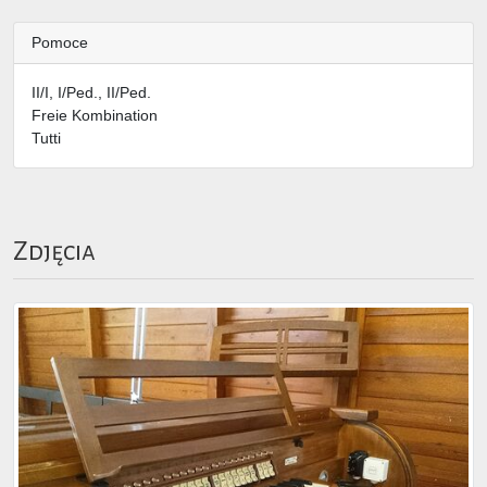
Pomoce
II/I, I/Ped., II/Ped.
Freie Kombination
Tutti
Zdjęcia