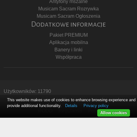
Antyfony mszalne
Musicam Sacram Rozrywka
Musicam Sacram Ogłoszenia
Dodatkowe informacje
Pakiet PREMIUM
Aplikacja mobilna
Banery i linki
Współpraca
Użytkowników: 11790
Copyright © Stowarzyszenie Musicam Sacram
This website makes use of cookies to enhance browsing experience and
provide additional functionality.
Details
Privacy policy
RODO
Regulamin
Polityka Prywatności
Allow cookies