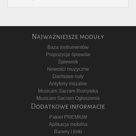
Najważniejsze moduły
Baza instrumentów
Propozycje śpiewów
Śpiewnik
Nowości muzyczne
Darmowe nuty
Antyfony mszalne
Musicam Sacram Rozrywka
Musicam Sacram Ogłoszenia
Dodatkowe informacje
Pakiet PREMIUM
Aplikacja mobilna
Banery i linki