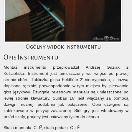
Ogólny widok instrumentu
Opis Instrumentu
Montaż instrumentu przeprowadził Andrzej Guziak z
Kościeliska. Instrument jest umieszczony we wnęce po prawej
stronie chóru. Tabliczka głosu Feldflöte 2' nieoryginalna, z nazwą
dopisaną ręcznie; prawdopodobnie w tym miejscu był pierwotnie
głos językowy. Dźwignie rejestrowe manuału są umieszczone po
lewej stronie klawiatury. Subbas 16' jest włączany za pomocą
dźwigni nożnej, podobnie jak połączenie. Obie dźwignie są
zablokowane w pozycji załączonej. Stół gry jest wbudowany w
przód szafy, grający jest ustawiony tyłem do ołtarza.
3
1
Skala manuału: C–f
; skala pedału: C–d
.