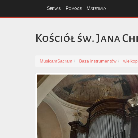
Serwis
Pomoce
Materiały
Kościół św. Jana Ch
MusicamSacram
Baza instrumentów
wielkop