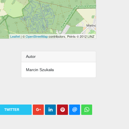
Leaflet
| ©
OpenStreetMap
contributors, Points © 2012 LINZ
Autor
Marcin Szukała
TWITTER