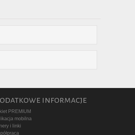
odatkowe informacje
kiet PREMIUM
likacja mobilna
ery i linki
półpraca