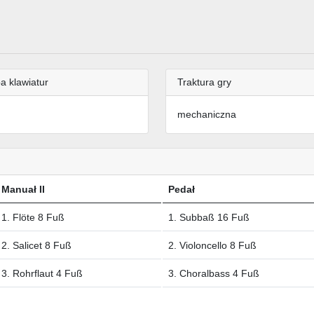
a klawiatur
Traktura gry
mechaniczna
Manuał II
Pedał
1. Flöte 8 Fuß
1. Subbaß 16 Fuß
2. Salicet 8 Fuß
2. Violoncello 8 Fuß
3. Rohrflaut 4 Fuß
3. Choralbass 4 Fuß