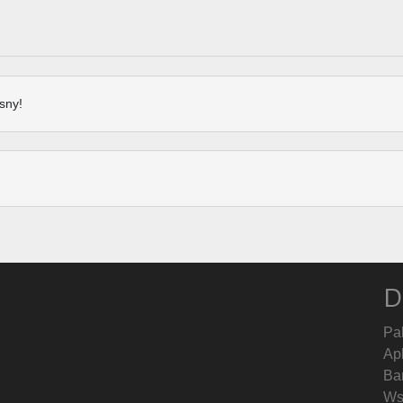
sny!
D
Pa
Ap
Ban
Ws