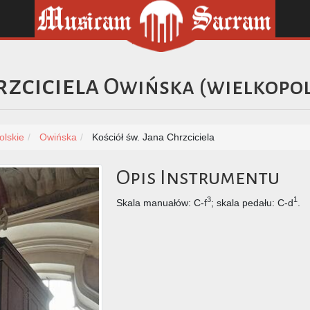
rzciciela
Owińska
(
wielkopol
olskie
Owińska
Kościół św. Jana Chrzciciela
Opis Instrumentu
3
1
Skala manuałów: C-f
; skala pedału: C-d
.