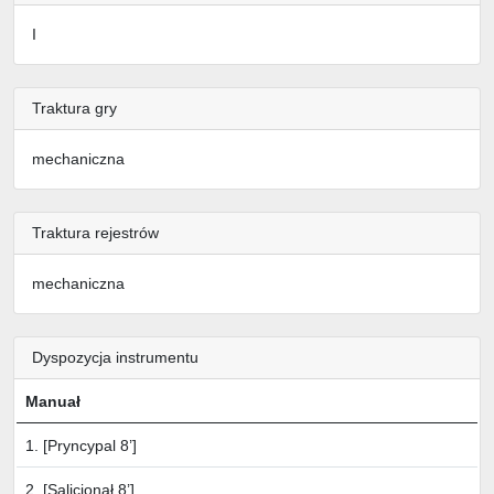
I
Traktura gry
mechaniczna
Traktura rejestrów
mechaniczna
Dyspozycja instrumentu
Manuał
1. [Pryncypal 8’]
2. [Salicjonał 8’]