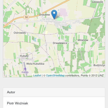
Leaflet
| ©
OpenStreetMap
contributors, Points © 2012 LINZ
Autor
Piotr Woźniak