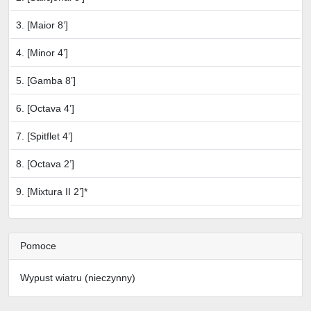
3. [Maior 8’]
4. [Minor 4’]
5. [Gamba 8’]
6. [Octava 4’]
7. [Spitflet 4’]
8. [Octava 2’]
9. [Mixtura II 2’]*
Pomoce
Wypust wiatru (nieczynny)