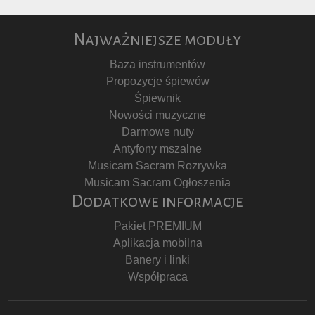
Najważniejsze moduły
Baza instrumentów
Propozycje śpiewów
Śpiewnik
Nowości muzyczne
Darmowe nuty
Antyfony mszalne
Musicam Sacram Rozrywka
Musicam Sacram Ogłoszenia
Dodatkowe informacje
Pakiet PREMIUM
Aplikacja mobilna
Banery i linki
Współpraca