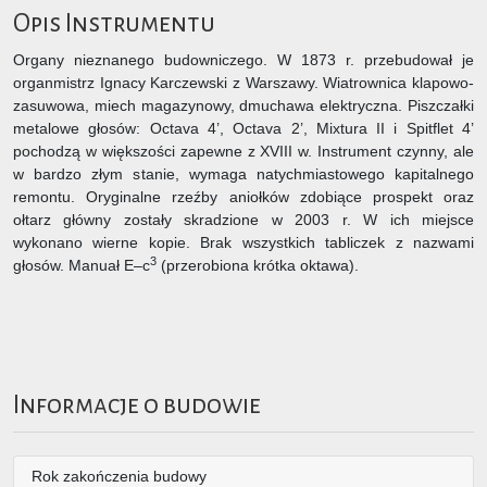
Opis Instrumentu
Organy nieznanego budowniczego. W 1873 r. przebudował je
organmistrz Ignacy Karczewski z Warszawy. Wiatrownica klapowo-
zasuwowa, miech magazynowy, dmuchawa elektryczna. Piszczałki
metalowe głosów: Octava 4’, Octava 2’, Mixtura II i Spitflet 4’
pochodzą w większości zapewne z XVIII w. Instrument czynny, ale
w bardzo złym stanie, wymaga natychmiastowego kapitalnego
remontu. Oryginalne rzeźby aniołków zdobiące prospekt oraz
ołtarz główny zostały skradzione w 2003 r. W ich miejsce
wykonano wierne kopie. Brak wszystkich tabliczek z nazwami
3
głosów. Manuał E–c
(przerobiona krótka oktawa).
Informacje o budowie
Rok zakończenia budowy