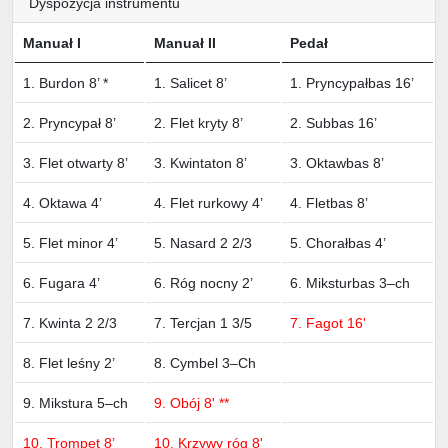
Dyspozycja instrumentu
Manuał I
Manuał II
Pedał
1. Burdon 8’ *
1. Salicet 8’
1. Pryncypałbas 16’
2. Pryncypał 8’
2. Flet kryty 8’
2. Subbas 16’
3. Flet otwarty 8’
3. Kwintaton 8’
3. Oktawbas 8’
4. Oktawa 4’
4. Flet rurkowy 4’
4. Fletbas 8’
5. Flet minor 4’
5. Nasard 2 2/3
5. Chorałbas 4’
6. Fugara 4’
6. Róg nocny 2’
6. Miksturbas 3–ch
7. Kwinta 2 2/3
7. Tercjan 1 3/5
7. Fagot 16'
8. Flet leśny 2’
8. Cymbel 3–Ch
9. Mikstura 5–ch
9. Obój 8' **
10. Trompet 8’
10. Krzywy róg 8'