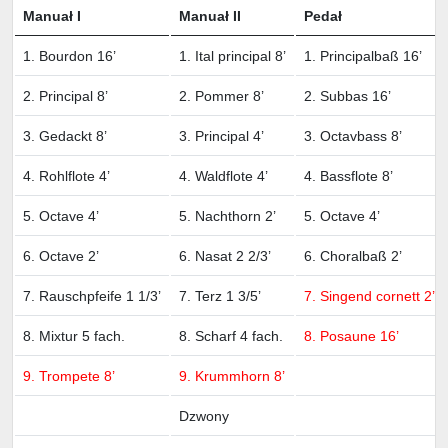
Manuał I
Manuał II
Pedał
1. Bourdon 16’
1. Ital principal 8’
1. Principalbaß 16’
2. Principal 8’
2. Pommer 8’
2. Subbas 16’
3. Gedackt 8’
3. Principal 4’
3. Octavbass 8’
4. Rohlflote 4’
4. Waldflote 4’
4. Bassflote 8’
5. Octave 4’
5. Nachthorn 2’
5. Octave 4’
6. Octave 2’
6. Nasat 2 2/3’
6. Choralbaß 2’
7. Rauschpfeife 1 1/3’
7. Terz 1 3/5’
7. Singend cornett 2’
8. Mixtur 5 fach.
8. Scharf 4 fach.
8. Posaune 16’
9. Trompete 8’
9. Krummhorn 8’
Dzwony