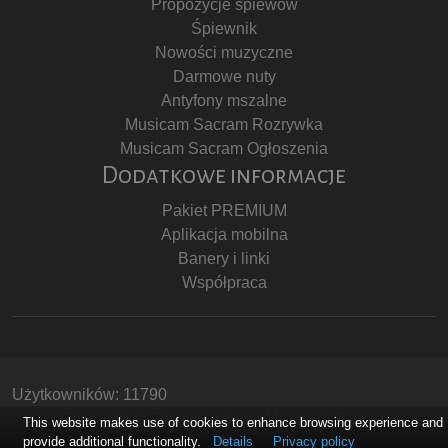
Propozycje śpiewów
Śpiewnik
Nowości muzyczne
Darmowe nuty
Antyfony mszalne
Musicam Sacram Rozrywka
Musicam Sacram Ogłoszenia
Dodatkowe informacje
Pakiet PREMIUM
Aplikacja mobilna
Banery i linki
Współpraca
Użytkowników: 11790
Copyright © Stowarzyszenie Musicam Sacram
This website makes use of cookies to enhance browsing experience and
provide additional functionality.
Details
Privacy policy