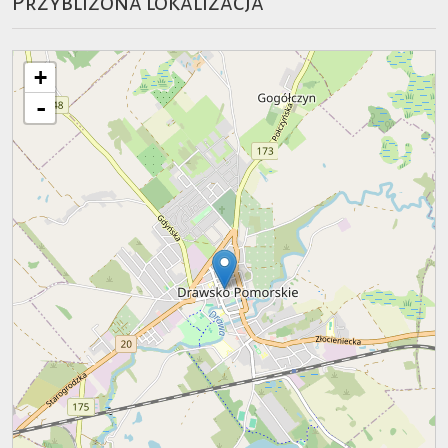
Przybliżona lokalizacja
+
-