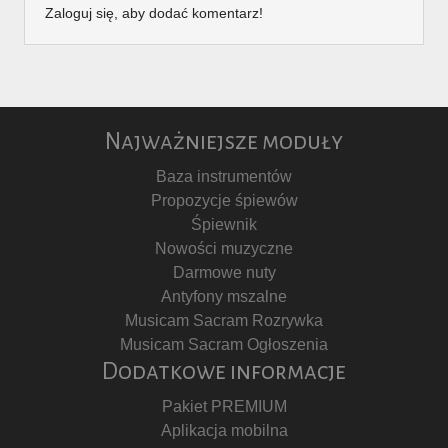
Zaloguj się, aby dodać komentarz!
Najważniejsze moduły
Baza instrumentów
Propozycje śpiewów
Śpiewnik
Nowości muzyczne
Darmowe nuty
Antyfony mszalne
Musicam Sacram Rozrywka
Musicam Sacram Ogłoszenia
Dodatkowe informacje
Pakiet PREMIUM
Aplikacja mobilna