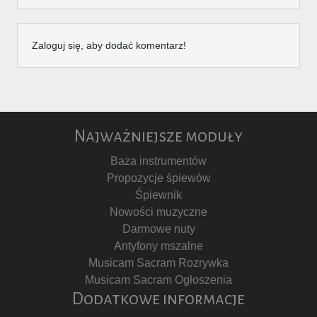
Zaloguj się, aby dodać komentarz!
Najważniejsze moduły
Baza instrumentów
Propozycje śpiewów
Śpiewnik
Nowości muzyczne
Darmowe nuty
Antyfony mszalne
Musicam Sacram Rozrywka
Musicam Sacram Ogłoszenia
Dodatkowe informacje