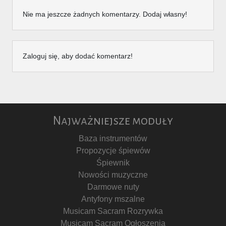
Nie ma jeszcze żadnych komentarzy. Dodaj własny!
Zaloguj się, aby dodać komentarz!
Najważniejsze moduły
Baza instrumentów
Propozycje śpiewów
Śpiewnik
Nowości muzyczne
Darmowe nuty
Antyfony mszalne
Musicam Sacram Rozrywka
Musicam Sacram Ogłoszenia