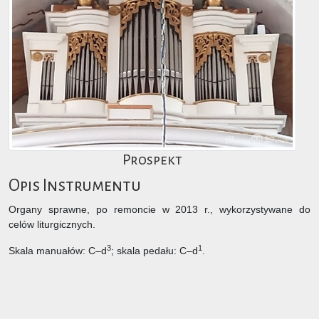
Prospekt
Opis Instrumentu
Organy sprawne, po remoncie w 2013 r., wykorzystywane do
celów liturgicznych.
3
1
Skala manuałów: C–d
; skala pedału: C–d
.