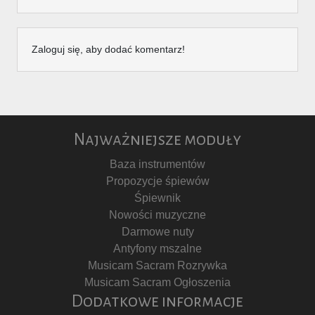
Zaloguj się, aby dodać komentarz!
Najważniejsze moduły
Baza instrumentów
Propozycje śpiewów
Śpiewnik
Nowości muzyczne
Darmowe nuty
Antyfony mszalne
Musicam Sacram Rozrywka
Musicam Sacram Ogłoszenia
Dodatkowe informacje