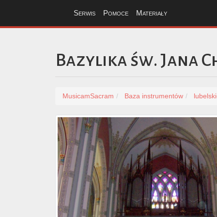
Serwis
Pomoce
Materiały
Bazylika św. Jana C
MusicamSacram
Baza instrumentów
lubelsk