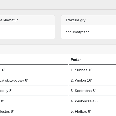
a klawiatur
Traktura gry
pneumatyczna
Pedał
 16’
1. Subbas 16’
pał skrzypcowy 8’
2. Wiolon 16’
godny 8’
3. Kontrabas 8’
 8’
4. Wiolonczela 8’
lestes 8’
5. Fletbas 8’