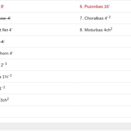
 8’
6. Puzonbas 16’
2
taw. 4’
7. Chorałbas 4’
2
 flet 4’
8. Mixturbas 4ch
 4’
horn 4’
3
 2’
2
a 1⅓’
2
1’
2
 3ch