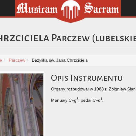
hrzciciela
Parczew
(
lubelski
ie
Parczew
Bazylika św. Jana Chrzciciela
Opis Instrumentu
Organy rozbudował w 1988 r. Zbigniew Sian
3
1
Manuały C–g
, pedał C–d
.