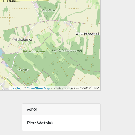
Leaflet
| ©
OpenStreetMap
contributors, Points © 2012 LINZ
Autor
Piotr Woźniak