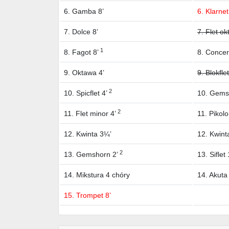
6. Gamba 8’
6. Klarnet
7. Dolce 8’
7. Flet ok
1
8. Fagot 8’
8. Concert
9. Oktawa 4’
9. Blokflet
2
10. Spicflet 4’
10. Gems
2
11. Flet minor 4’
11. Pikolo
12. Kwinta 3¼’
12. Kwint
2
13. Gemshorn 2’
13. Siflet 
14. Mikstura 4 chóry
14. Akuta
15. Trompet 8’