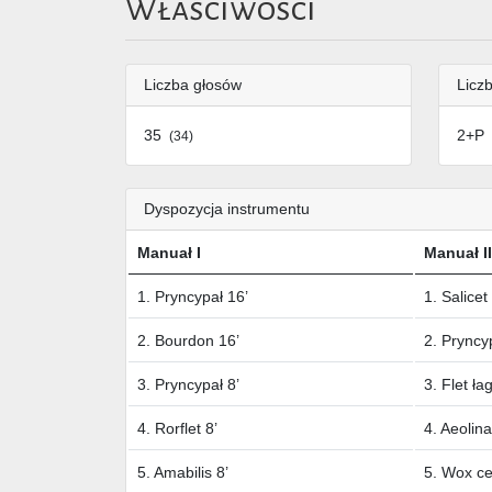
Właściwości
Liczba głosów
Liczb
35
2+P
(34)
Dyspozycja instrumentu
Manuał I
Manuał II
1. Pryncypał 16’
1. Salicet
2. Bourdon 16’
2. Pryncy
3. Pryncypał 8’
3. Flet ła
4. Rorflet 8’
4. Aeolina
5. Amabilis 8’
5. Wox ce