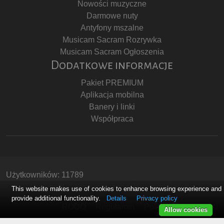
Nowości muzyczne
Darmowe nuty
Antyfony mszalne
Musicam Sacram Rozrywka
Musicam Sacram Ogłoszenia
Dodatkowe informacje
Pakiet PREMIUM
Aplikacja mobilna
Banery i linki
Współpraca
Użytkowników: 11789
Copyright © Stowarzyszenie Musicam Sacram
This website makes use of cookies to enhance browsing experience and
provide additional functionality.
Details
Privacy policy
RODO
Regulamin
Polityka Prywatności
Allow cookies