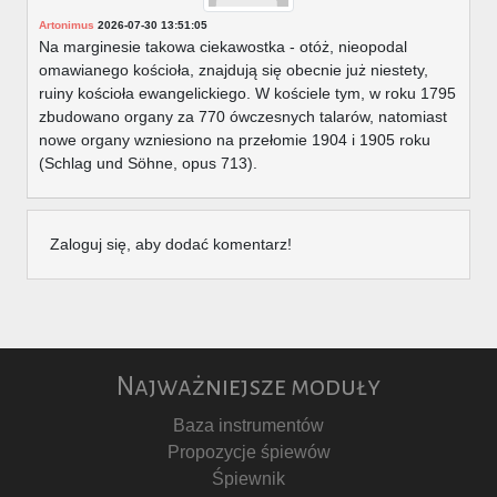
Artonimus
2026-07-30 13:51:05
Na marginesie takowa ciekawostka - otóż, nieopodal
omawianego kościoła, znajdują się obecnie już niestety,
ruiny kościoła ewangelickiego. W kościele tym, w roku 1795
zbudowano organy za 770 ówczesnych talarów, natomiast
nowe organy wzniesiono na przełomie 1904 i 1905 roku
(Schlag und Söhne, opus 713).
Zaloguj się, aby dodać komentarz!
Najważniejsze moduły
Baza instrumentów
Propozycje śpiewów
Śpiewnik