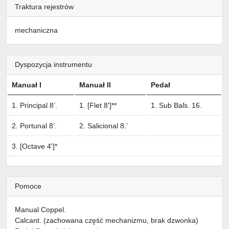
Traktura rejestrów
mechaniczna
Dyspozycja instrumentu
Manuał I
Manuał II
Pedał
1. Principal 8’.
1. [Flet 8']**
1. Sub Baſs. 16.
2. Portunal 8’.
2. Salicional 8.’
3. [Octave 4']*
Pomoce
Manual Coppel.
Calcant. (zachowana część mechanizmu, brak dzwonka)