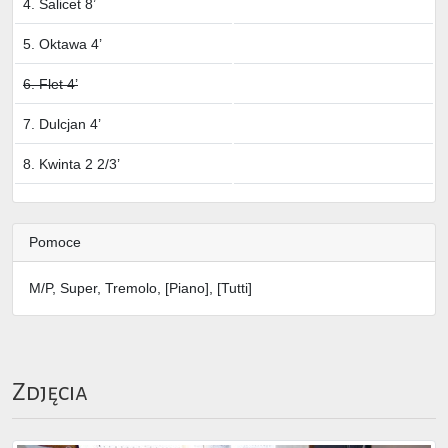
4. Salicet 8’
5. Oktawa 4’
6. Flet 4’
7. Dulcjan 4’
8. Kwinta 2 2/3’
Pomoce
M/P, Super, Tremolo, [Piano], [Tutti]
Zdjęcia