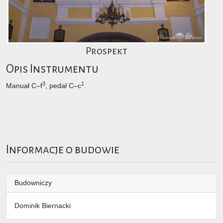
Prospekt
Opis Instrumentu
3
1
Manuał C–f
, pedał C–c
.
Informacje o budowie
Budowniczy
Dominik Biernacki