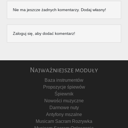
Nie ma jeszcze żadnych komentarzy. Dodaj własny!
Zaloguj się, aby dodać komentarz!
Najważniejsze moduły
Baza instrumentów
Propozycje śpiewów
Śpiewnik
Nowości muzyczne
Darmowe nuty
Antyfony mszalne
Musicam Sacram Rozrywka