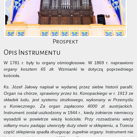
Prospekt
Opis Instrumentu
W 1781 r. były tu organy ośmiogłosowe. W 1869 r.
naprawiono
organy kosztem 65 złr.
Wzmianki te dotyczą poprzedniego
kościoła.
Ks. Józef Jałowy napisał w wydanej przez siebie historii parafii:
Organ na chórze, sprawiony przez ks. Konopackiego w r. 1913 ze
składek ludu, jest systemu stożkowego, wykonany w Przemyślu
u Koniecznego. Za organ zapłacono 4000 zł. austrjackich
.
Instrument został uszkodzony w 1944 r., kiedy żołnierze niemieccy
wysadzili w powietrze wieżę kościoła:
Przy rozsadzaniu wieży
odłamy muru padając utworzyły duży otwór w sklepieniu
, a
Trzecia
część sklepienia spadła druzgocąc zupełnie organy
. Instrument nie