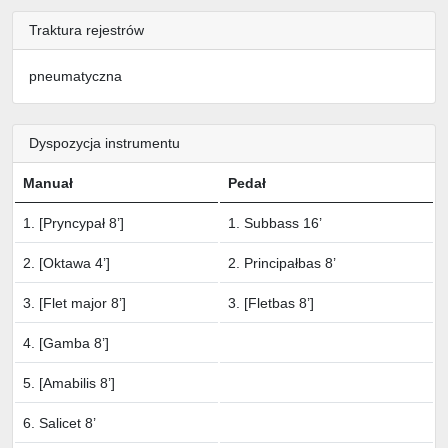
Traktura rejestrów
pneumatyczna
Dyspozycja instrumentu
Manuał
Pedał
1. [Pryncypał 8’]
1. Subbass 16’
2. [Oktawa 4’]
2. Principałbas 8’
3. [Flet major 8’]
3. [Fletbas 8’]
4. [Gamba 8’]
5. [Amabilis 8’]
6. Salicet 8’