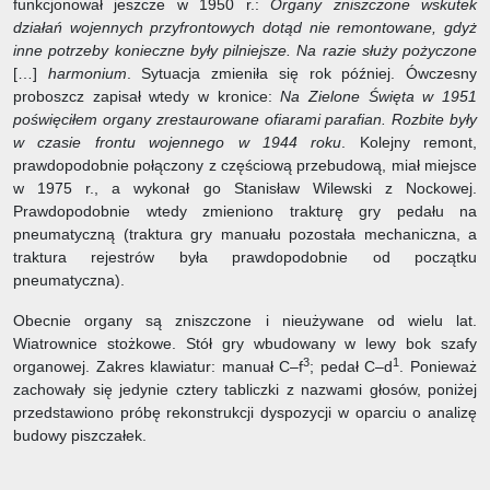
funkcjonował jeszcze w 1950 r.:
Organy zniszczone wskutek
działań wojennych przyfrontowych dotąd nie remontowane, gdyż
inne potrzeby konieczne były pilniejsze. Na razie służy pożyczone
[…]
harmonium
. Sytuacja zmieniła się rok później. Ówczesny
proboszcz zapisał wtedy w kronice:
Na Zielone Święta w 1951
poświęciłem organy zrestaurowane ofiarami parafian. Rozbite były
w czasie frontu wojennego w 1944 roku
. Kolejny remont,
prawdopodobnie połączony z częściową przebudową, miał miejsce
w 1975 r., a wykonał go Stanisław Wilewski z Nockowej.
Prawdopodobnie wtedy zmieniono trakturę gry pedału na
pneumatyczną (traktura gry manuału pozostała mechaniczna, a
traktura rejestrów była prawdopodobnie od początku
pneumatyczna).
Obecnie organy są zniszczone i nieużywane od wielu lat.
Wiatrownice stożkowe. Stół gry wbudowany w lewy bok szafy
3
1
organowej. Zakres klawiatur: manuał C–f
; pedał C–d
. Ponieważ
zachowały się jedynie cztery tabliczki z nazwami głosów, poniżej
przedstawiono próbę rekonstrukcji dyspozycji w oparciu o analizę
budowy piszczałek.