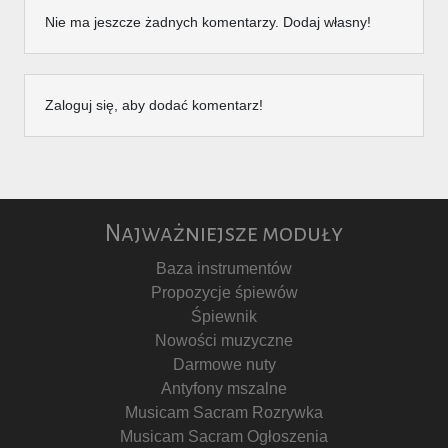
Nie ma jeszcze żadnych komentarzy. Dodaj własny!
Zaloguj się, aby dodać komentarz!
Najważniejsze moduły
Baza instrumentów
Propozycje śpiewów
Śpiewnik
Nowości muzyczne
Darmowe nuty
Antyfony mszalne
Musicam Sacram Rozrywka
Musicam Sacram Ogłoszenia