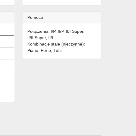
Pomoce
Połączenia: I/P, II/P, II/I Super,
II/II Super, II/I
Kombinacje stałe (nieczynne):
Piano, Forte, Tutti