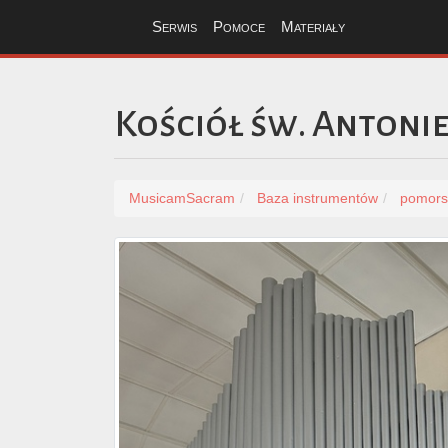
Serwis
Pomoce
Materiały
Kościół św. Antoni
MusicamSacram
Baza instrumentów
pomors