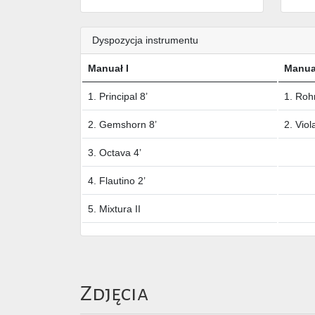
Dyspozycja instrumentu
Manuał I
Manuał
1. Principal 8’
1. Rohr
2. Gemshorn 8’
2. Viol
3. Octava 4’
4. Flautino 2’
5. Mixtura II
Zdjęcia