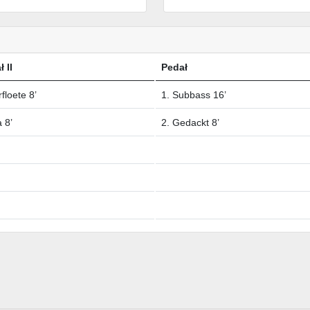
 II
Pedał
floete 8’
1. Subbass 16’
a 8’
2. Gedackt 8’