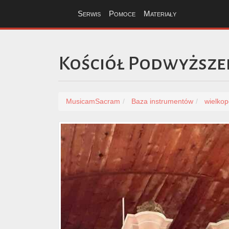
Serwis
Pomoce
Materiały
Kościół Podwyższe
MusicamSacram
Baza instrumentów
wielkop