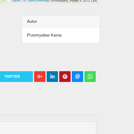
Leaflet
| ©
OpenStreetMap
contributors, Points © 2012 LINZ
Autor
Przemysław Kania
TWITTER