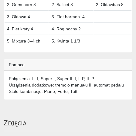
2. Gemshorn 8
2. Salicet 8
2. Oktawbas 8
3. Oktawa 4
3. Flet harmon. 4
4. Flet kryty 4
4. Róg nocny 2
5. Mixtura 3–4 ch
5. Kwinta 1 1/3
Pomoce
Połączenia: II–I, Super I, Super II–I, I–P, II–P
Urządzenia dodatkowe: tremolo manuału II, automat pedału
Stałe kombinacje: Piano, Forte, Tutti
Zdjęcia