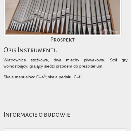
Prospekt
Opis Instrumentu
Wiatrownice stożkowe, dwa miechy pływakowe. Stół gry
wolnostojący; grający siedzi przodem do prezbiterium.
3
1
Skala manuałów: C–a
; skala pedału: C–f
.
Informacje o budowie