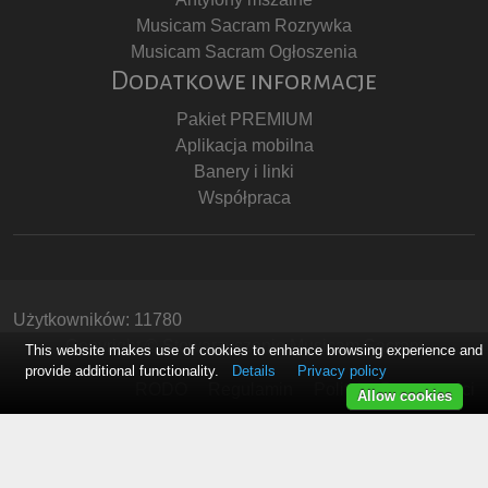
Musicam Sacram Rozrywka
Musicam Sacram Ogłoszenia
Dodatkowe informacje
Pakiet PREMIUM
Aplikacja mobilna
Banery i linki
Współpraca
Użytkowników: 11780
Copyright © Stowarzyszenie Musicam Sacram
This website makes use of cookies to enhance browsing experience and
provide additional functionality.
Details
Privacy policy
RODO
Regulamin
Polityka Prywatności
Allow cookies