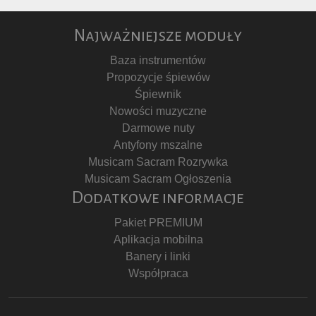
Najważniejsze moduły
Baza instrumentów
Propozycje śpiewów
Śpiewnik
Nowości muzyczne
Darmowe nuty
Antyfony mszalne
Musicam Sacram Rozrywka
Musicam Sacram Ogłoszenia
Dodatkowe informacje
Pakiet PREMIUM
Aplikacja mobilna
Banery i linki
Współpraca