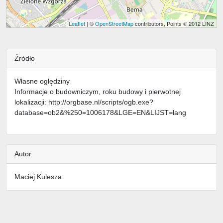
Leaflet
| ©
OpenStreetMap
contributors, Points © 2012 LINZ
Źródło
Własne oględziny
Informacje o budowniczym, roku budowy i pierwotnej
lokalizacji: http://orgbase.nl/scripts/ogb.exe?
database=ob2&%250=1006178&LGE=EN&LIJST=lang
Autor
Maciej Kulesza