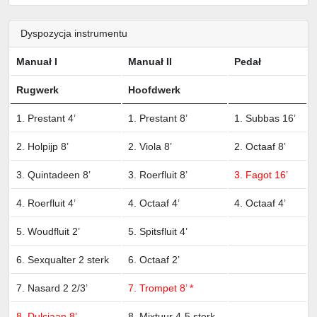
Dyspozycja instrumentu
Manuał I
Manuał II
Pedał
Rugwerk
Hoofdwerk
1. Prestant 4’
1. Prestant 8’
1. Subbas 16’
2. Holpijp 8’
2. Viola 8’
2. Octaaf 8’
3. Quintadeen 8’
3. Roerfluit 8’
3. Fagot 16’
4. Roerfluit 4’
4. Octaaf 4’
4. Octaaf 4’
5. Woudfluit 2’
5. Spitsfluit 4’
6. Sexqualter 2 sterk
6. Octaaf 2’
7. Nasard 2 2/3’
7. Trompet 8’ *
8. Dulciaan 8’
8. Mixtuur 4-5 sterk