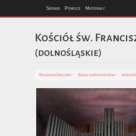
Serwis
Pomoce
Materiały
Kościół św. Francis
(
dolnośląskie
)
MusicamSacram
Baza instrumentów
dolnośl