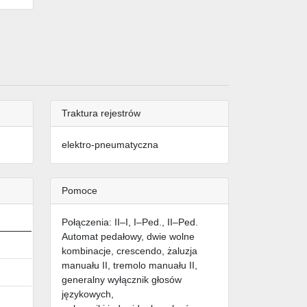
Traktura rejestrów
elektro-pneumatyczna
Pomoce
Połączenia: II–I, I–Ped., II–Ped.
Automat pedałowy, dwie wolne
kombinacje, crescendo, żaluzja
manuału II, tremolo manuału II,
generalny wyłącznik głosów
językowych,