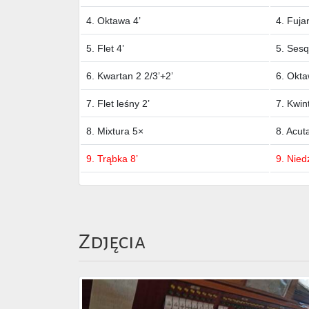
4. Oktawa 4’
4. Fuja
5. Flet 4’
5. Sesqu
6. Kwartan 2 2/3’+2’
6. Okta
7. Flet leśny 2’
7. Kwin
8. Mixtura 5×
8. Acuta
9. Trąbka 8’
9. Nied
Zdjęcia