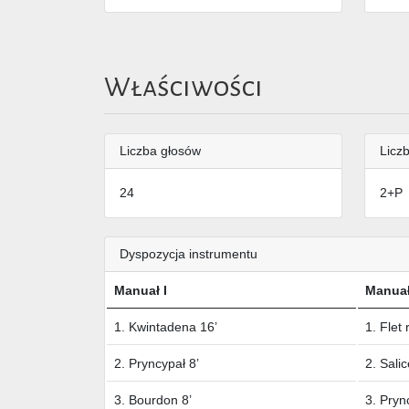
Właściwości
Liczba głosów
Liczb
24
2+P
Dyspozycja instrumentu
Manuał I
Manuał
1. Kwintadena 16’
1. Flet 
2. Pryncypał 8’
2. Salic
3. Bourdon 8’
3. Pryn