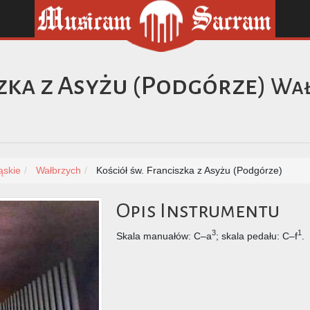
zka z Asyżu (Podgórze)
Wał
ąskie
Wałbrzych
Kościół św. Franciszka z Asyżu (Podgórze)
Opis Instrumentu
3
1
Skala manuałów: C–a
; skala pedału: C–f
.