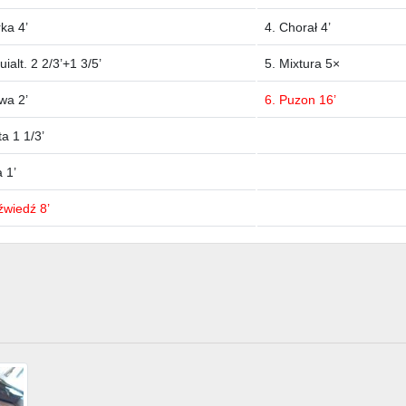
rka 4’
4. Chorał 4’
ialt. 2 2/3’+1 3/5’
5. Mixtura 5×
wa 2’
6. Puzon 16’
ta 1 1/3’
 1’
źwiedź 8’