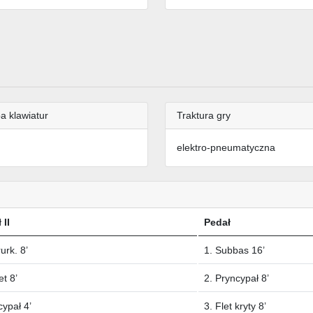
a klawiatur
Traktura gry
elektro-pneumatyczna
 II
Pedał
rurk. 8’
1. Subbas 16’
et 8’
2. Pryncypał 8’
cypał 4’
3. Flet kryty 8’