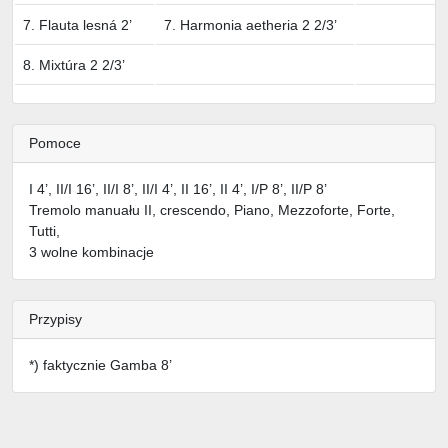
7. Flauta lesná 2’
7. Harmonia aetheria 2 2/3’
8. Mixtúra 2 2/3’
Pomoce
I 4’, II/I 16’, II/I 8’, II/I 4’, II 16’, II 4’, I/P 8’, II/P 8’
Tremolo manuału II, crescendo, Piano, Mezzoforte, Forte,
Tutti,
3 wolne kombinacje
Przypisy
*) faktycznie Gamba 8’