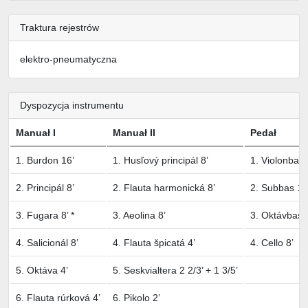
Traktura rejestrów
elektro-pneumatyczna
Dyspozycja instrumentu
Manuał I
Manuał II
Pedał
1. Burdon 16’
1. Husľový principál 8’
1. Violonbas 
2. Principál 8’
2. Flauta harmonická 8’
2. Subbas 16
3. Fugara 8’ *
3. Aeolina 8’
3. Oktávbas 
4. Salicionál 8’
4. Flauta špicatá 4’
4. Cello 8’
5. Oktáva 4’
5. Seskvialtera 2 2/3’ + 1 3/5’
6. Flauta rúrková 4’
6. Pikolo 2’