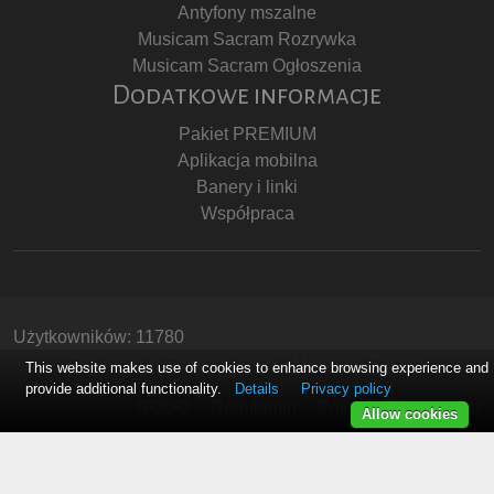
Antyfony mszalne
Musicam Sacram Rozrywka
Musicam Sacram Ogłoszenia
Dodatkowe informacje
Pakiet PREMIUM
Aplikacja mobilna
Banery i linki
Współpraca
Użytkowników: 11780
Copyright © Stowarzyszenie Musicam Sacram
This website makes use of cookies to enhance browsing experience and
provide additional functionality.
Details
Privacy policy
RODO
Regulamin
Polityka Prywatności
Allow cookies