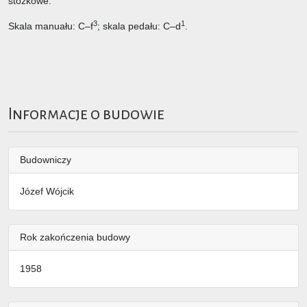
stożkowe.
3
1
Skala manuału: C–f
; skala pedału: C–d
.
Informacje o budowie
Budowniczy
Józef Wójcik
Rok zakończenia budowy
1958