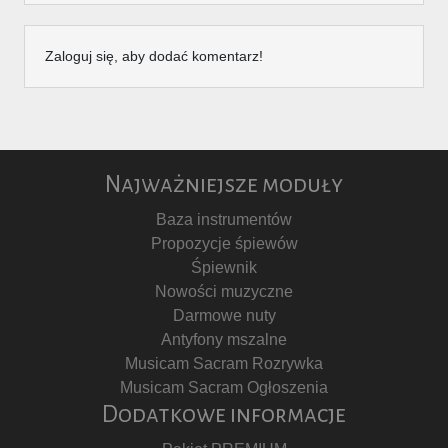
Zaloguj się, aby dodać komentarz!
Najważniejsze moduły
Baza instrumentów
Propozycje śpiewów
Śpiewnik
Nowości muzyczne
Darmowe nuty
Antyfony mszalne
Musicam Sacram Rozrywka
Musicam Sacram Ogłoszenia
Dodatkowe informacje