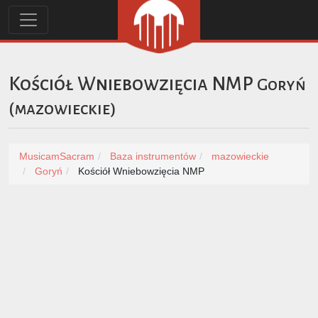
Kościół Wniebowzięcia NMP
Goryń
(
mazowieckie
)
MusicamSacram
Baza instrumentów
mazowieckie
Goryń
Kościół Wniebowzięcia NMP