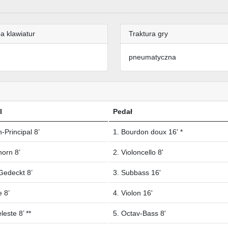
a klawiatur
Traktura gry
pneumatyczna
I
Pedał
-Principal 8’
1. Bourdon doux 16' *
orn 8’
2. Violoncello 8'
 Gedeckt 8’
3. Subbass 16'
e 8’
4. Violon 16'
leste 8’ **
5. Octav-Bass 8'