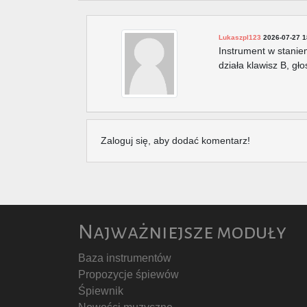
Lukaszpl123
2026-07-27 1
Instrument w stanie
działa klawisz B, gł
Zaloguj się, aby dodać komentarz!
Najważniejsze moduły
Baza instrumentów
Propozycje śpiewów
Śpiewnik