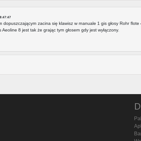
8:47:47
m dopuszczającym zacina się klawisz w manuale 1 gis głosy Rohr flote 4
os Aeoline 8 jest tak że grając tym głosem gdy jest wyłączony.
D
Pa
Ap
Ban