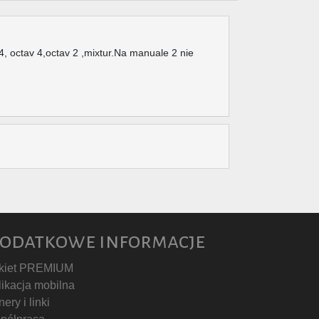
, octav 4,octav 2 ,mixtur.Na manuale 2 nie
odatkowe informacje
kiet PREMIUM
likacja mobilna
ery i linki