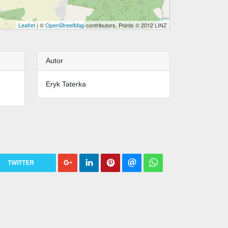
Leaflet
| ©
OpenStreetMap
contributors, Points © 2012 LINZ
Autor
Eryk Taterka
TWITTER