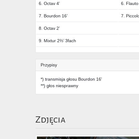
6. Octav 4’
6. Flauto
7. Bourdon 16’
7. Piccol
8. Octav 2’
9. Mixtur 2⅔’ 3fach
Przypisy
*) transmisja głosu Bourdon 16'
**) głos niesprawny
Zdjęcia