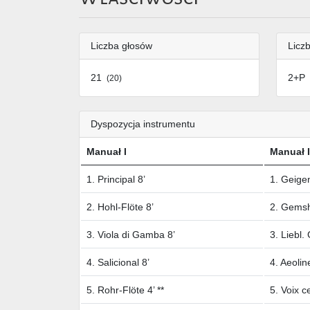
Liczba głosów
Liczb
21
2+P
(20)
Dyspozycja instrumentu
Manuał I
Manuał I
1. Principal 8’
1. Geigen
2. Hohl-Flöte 8’
2. Gemsh
3. Viola di Gamba 8’
3. Liebl.
4. Salicional 8’
4. Aeolin
5. Rohr-Flöte 4’ **
5. Voix ce