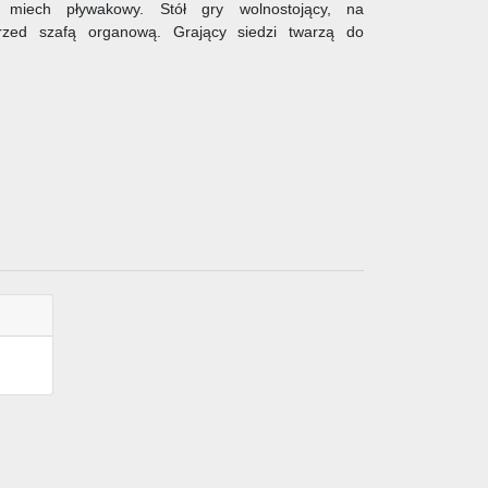
, miech pływakowy. Stół gry wolnostojący, na
przed szafą organową. Grający siedzi twarzą do