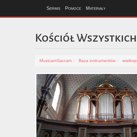
Serwis
Pomoce
Materiały
Kościół Wszystkich
MusicamSacram
Baza instrumentów
wielkop