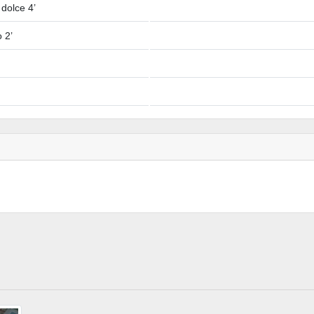
 dolce 4’
o 2’