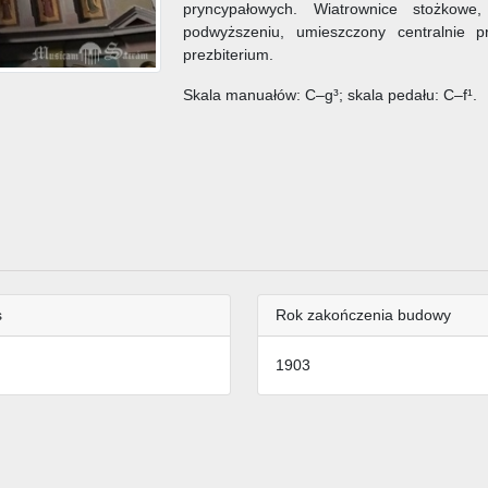
pryncypałowych. Wiatrownice stożkowe
podwyższeniu, umieszczony centralnie 
prezbiterium.
Skala manuałów: C–g³; skala pedału: C–f¹.
s
Rok zakończenia budowy
1903