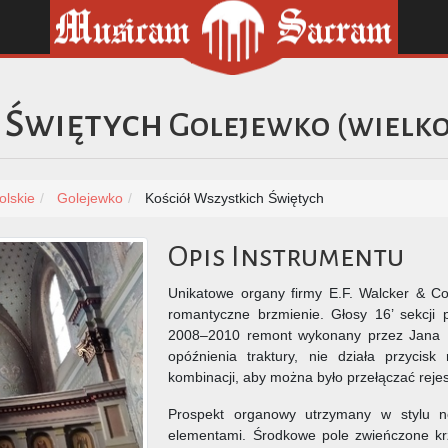
 Świętych
Golejewko
(
wielko
olskie
Golejewko
Kościół Wszystkich Świętych
Opis Instrumentu
Unikatowe organy firmy E.F. Walcker & Co
romantyczne brzmienie. Głosy 16’ sekcji 
2008–2010 remont wykonany przez Jana D
opóźnienia traktury, nie działa przycisk
kombinacji, aby można było przełączać rejes
Prospekt organowy utrzymany w stylu n
elementami. Środkowe pole zwieńczone krz