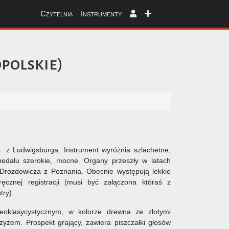
Czytelnia
Instrumenty
polskie
)
. z Ludwigsburga. Instrument wyróżnia szlachetne,
pedału szerokie, mocne. Organy przeszły w latach
rozdowicza z Poznania. Obecnie występują lekkie
 ręcznej registracji (musi być załączona któraś z
try).
eoklasycystycznym, w kolorze drewna ze złotymi
yżem. Prospekt grający, zawiera piszczałki głosów