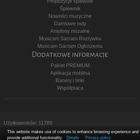
Propozycje śpiewów
Śpiewnik
Nowości muzyczne
Darmowe nuty
Antyfony mszalne
Musicam Sacram Rozrywka
Musicam Sacram Ogłoszenia
Dodatkowe informacje
Pakiet PREMIUM
Aplikacja mobilna
Banery i linki
Współpraca
Użytkowników: 11789
Copyright © Stowarzyszenie Musicam Sacram
This website makes use of cookies to enhance browsing experience and
provide additional functionality.
Details
Privacy policy