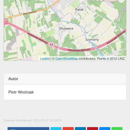
Leaflet
| ©
OpenStreetMap
contributors, Points © 2012 LINZ
Autor
Piotr Woźniak
Ostatnia modyfikacja: 2021-03-27 18:43:50