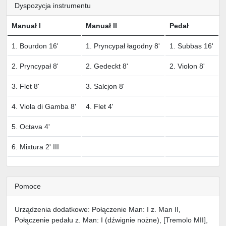
Dyspozycja instrumentu
Manuał I
Manuał II
Pedał
1. Bourdon 16'
1. Pryncypał łagodny 8'
1. Subbas 16'
2. Pryncypał 8'
2. Gedeckt 8'
2. Violon 8'
3. Flet 8'
3. Salcjon 8'
4. Viola di Gamba 8'
4. Flet 4'
5. Octava 4'
6. Mixtura 2' III
Pomoce
Urządzenia dodatkowe: Połączenie Man: I z. Man II,
Połączenie pedału z. Man: I (dźwignie nożne), [Tremolo MII],