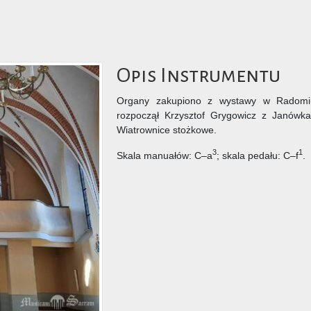
Opis Instrumentu
Organy zakupiono z wystawy w Radomiu,
rozpoczął Krzysztof Grygowicz z Janówk
Wiatrownice stożkowe.
3
1
Skala manuałów: C–a
; skala pedału: C–f
.