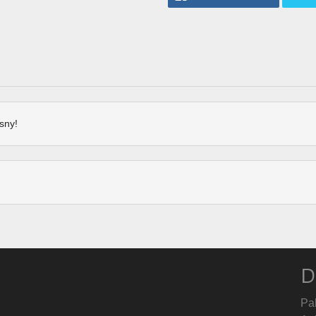
sny!
D
Pa