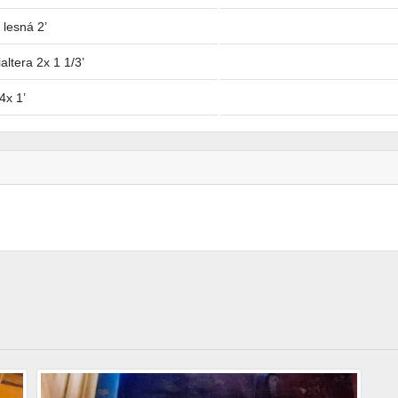
 lesná 2’
altera 2x 1 1/3’
4x 1’