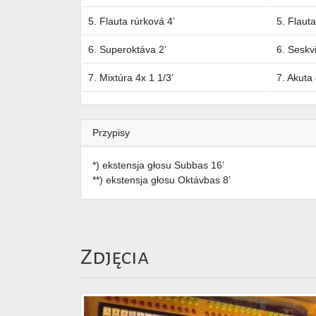
5. Flauta rúrková 4’
5. Flauta
6. Superoktáva 2’
6. Seskvi
7. Mixtúra 4x 1 1/3’
7. Akuta 
Przypisy
*) ekstensja głosu Subbas 16’
**) ekstensja głosu Oktávbas 8’
Zdjęcia