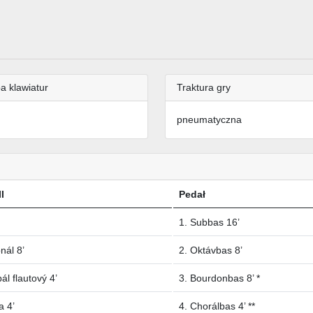
a klawiatur
Traktura gry
pneumatyczna
I
Pedał
1. Subbas 16’
onál 8’
2. Oktávbas 8’
pál flautový 4’
3. Bourdonbas 8’ *
a 4’
4. Chorálbas 4’ **