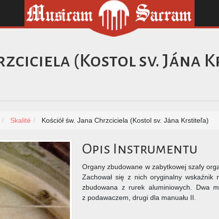
zciciela (Kostol sv. Jána K
Skalité
Kościół św. Jana Chrzciciela (Kostol sv. Jána Krstiteľa)
Opis Instrumentu
Organy zbudowane w zabytkowej szafy organ
Zachował się z nich oryginalny wskaźnik n
zbudowana z rurek aluminiowych. Dwa m
z podawaczem, drugi dla manuału II.