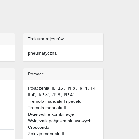
Traktura rejestrów
pneumatyczna
Pomoce
Połączenia: II/I 16’, II/I 8’, II/I 4’, I 4’,
II 4’, II/P 8’, I/P 8’, I/P 4’
Tremolo manuału I i pedału
Tremolo manuału II
Dwie wolne kombinacje
Wyłącznik połączeń oktawowych
Crescendo
Żaluzja manuału II