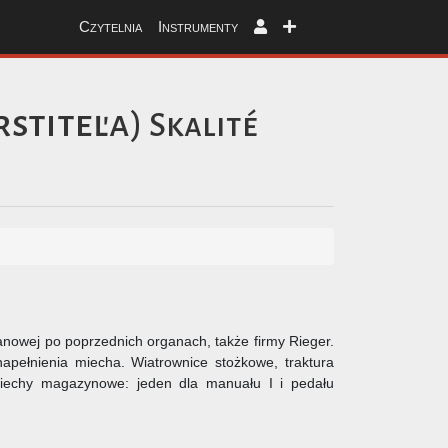
Czytelnia
Instrumenty
rstiteľa)
Skalité
owej po poprzednich organach, także firmy Rieger.
apełnienia miecha. Wiatrownice stożkowe, traktura
iechy magazynowe: jeden dla manuału I i pedału