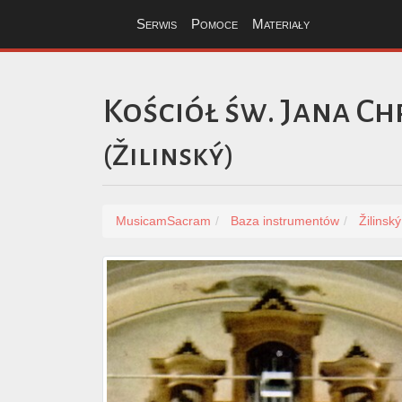
Serwis
Pomoce
Materiały
Kościół św. Jana Chr
(
Žilinský
)
MusicamSacram
Baza instrumentów
Žilinský