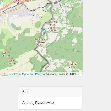
Leaflet
| ©
OpenStreetMap
contributors, Points © 2012 LINZ
Autor
Andrzej Ryszkiewicz