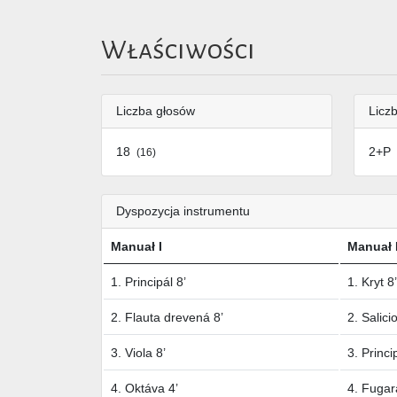
Właściwości
Liczba głosów
Liczb
18
2+P
(16)
Dyspozycja instrumentu
Manuał I
Manuał I
1. Principál 8’
1. Kryt 8’
2. Flauta drevená 8’
2. Salici
3. Viola 8’
3. Princi
4. Oktáva 4’
4. Fugar