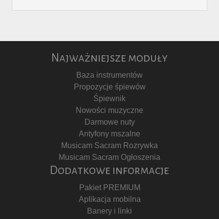
Najważniejsze moduły
Baza instrumentów
Propozycje śpiewów
Śpiewnik
Nowości muzyczne
Darmowe nuty
Antyfony mszalne
Musicam Sacram Rozrywka
Musicam Sacram Ogłoszenia
Dodatkowe informacje
Pakiet PREMIUM
Aplikacja mobilna
Banery i linki