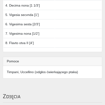
4. Decima nona [1 1/3’]
5. Vigesia secvnda [1’]
6. Vigesima sesta [2/3’]
7. Vigesima nona [1/2’]
8. Flavto otva II [4’]
Pomoce
Timpani, Uccellino (odgłos ćwierkającego ptaka)
Zdjęcia