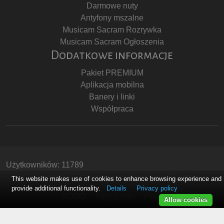
Darmowe nuty
Antyfony mszalne
Musicam Sacram Rozrywka
Musicam Sacram Ogłoszenia
Dodatkowe informacje
Pakiet PREMIUM
Aplikacja mobilna
Banery i linki
Współpraca
Użytkowników: 11789
Copyright © Stowarzyszenie Musicam Sacram
This website makes use of cookies to enhance browsing experience and
provide additional functionality.
Details
Privacy policy
RODO
Regulamin
Polityka Prywatności
Allow cookies