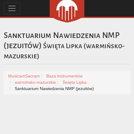
Sanktuarium Nawiedzenia NMP
(jezuitów)
Święta Lipka
(
warmińsko-
mazurskie
)
MusicamSacram
Baza instrumentów
warmińsko-mazurskie
Święta Lipka
Sanktuarium Nawiedzenia NMP (jezuitów)