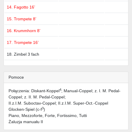
14. Fagotto 16’
15. Trompete 8’
16. Krummhorn 8’
17. Trompete 16’
18. Zimbel 3 fach
Pomoce
4
Połączenia: Diskant-Koppel
; Manual-Coppel; z. I. M. Pedal-
Coppel; z. II. M. Pedal-Coppel;
II.z.I.M. Suboctav-Coppel; II.z.I.M. Super-Oct.-Coppel
3
Glocken-Spiel (c-f
)
Piano, Mezzoforte, Forte, Fortissimo, Tutti
Żaluzja manuału II