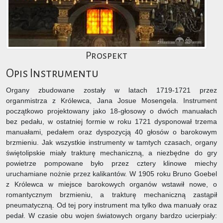
Prospekt
Opis Instrumentu
Organy zbudowane zostały w latach 1719-1721 przez
organmistrza z Królewca, Jana Josue Mosengela. Instrument
początkowo projektowany jako 18-głosowy o dwóch manuałach
bez pedału, w ostatniej formie w roku 1721 dysponował trzema
manuałami, pedałem oraz dyspozycją 40 głosów o barokowym
brzmieniu. Jak wszystkie instrumenty w tamtych czasach, organy
świętolipskie miały trakturę mechaniczną, a niezbędne do gry
powietrze pompowane było przez cztery klinowe miechy
uruchamiane nożnie przez kalikantów. W 1905 roku Bruno Goebel
z Królewca w miejsce barokowych organów wstawił nowe, o
romantycznym brzmieniu, a trakturę mechaniczną zastąpił
pneumatyczną. Od tej pory instrument ma tylko dwa manuały oraz
pedał. W czasie obu wojen światowych organy bardzo ucierpiały: