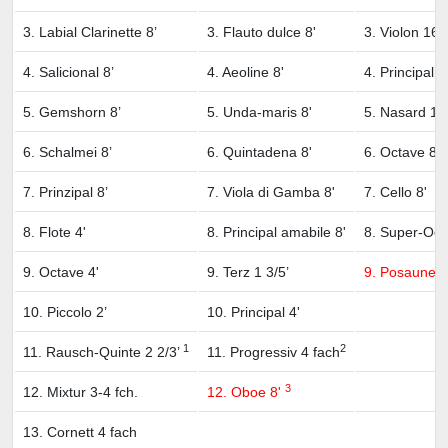
3. Labial Clarinette 8’
3. Flauto dulce 8'
3. Violon 16'
4. Salicional 8’
4. Aeoline 8'
4. Principal 1
5. Gemshorn 8’
5. Unda-maris 8'
5. Nasard 10 
6. Schalmei 8’
6. Quintadena 8'
6. Octave 8'
7. Prinzipal 8’
7. Viola di Gamba 8'
7. Cello 8'
8. Flote 4'
8. Principal amabile 8'
8. Super-Oct
9. Octave 4'
9. Terz 1 3/5’
9. Posaune 1
10. Piccolo 2’
10. Principal 4'
1
2
11. Rausch-Quinte 2 2/3’
11. Progressiv 4 fach
3
12. Mixtur 3-4 fch.
12. Oboe 8'
13. Cornett 4 fach