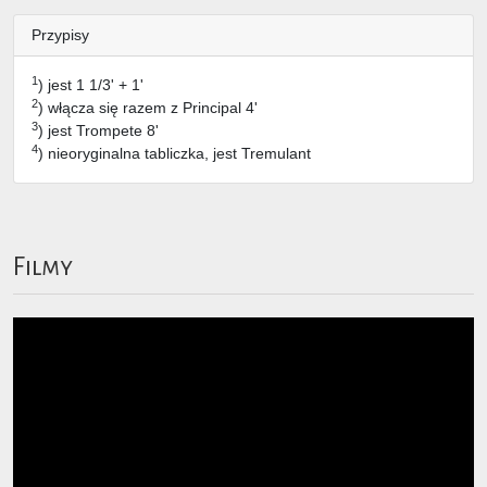
Przypisy
1
) jest 1 1/3' + 1'
2
) włącza się razem z Principal 4'
3
) jest Trompete 8'
4
) nieoryginalna tabliczka, jest Tremulant
Filmy