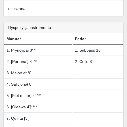
mieszana
Dyspozycja instrumentu
Manuał
Pedał
1. Pryncypał 8' *
1. Subbass 16'
2. [Portunal] 8' **
2. Cello 8'
3. Majorflet 8'
4. Salicjonał 8'
5. [Flet minor] 4' ***
6. [Oktawa 4']****
7. Quinta [3']