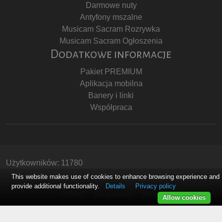
Darmowe nuty
Antyfony mszalne
Musicam Sacram Rozrywka
Musicam Sacram Ogłoszenia
Dodatkowe informacje
Pakiet PREMIUM
Aplikacja mobilna
Banery i linki
Współpraca
Użytkowników: 11780
Copyright © Stowarzyszenie Musicam Sacram
This website makes use of cookies to enhance browsing experience and
provide additional functionality.
Details
Privacy policy
RODO
Regulamin
Polityka Prywatności
Allow cookies