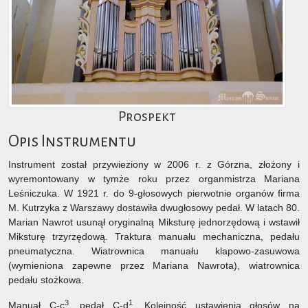
Prospekt
Opis Instrumentu
Instrument został przywieziony w 2006 r. z Górzna, złożony i
wyremontowany w tymże roku przez organmistrza Mariana
Leśniczuka. W 1921 r. do 9-głosowych pierwotnie organów firma
M. Kutrzyka z Warszawy dostawiła dwugłosowy pedał. W latach 80.
Marian Nawrot usunął oryginalną Miksturę jednorzędową i wstawił
Miksturę trzyrzędową. Traktura manuału mechaniczna, pedału
pneumatyczna. Wiatrownica manuału klapowo-zasuwowa
(wymieniona zapewne przez Mariana Nawrota), wiatrownica
pedału stożkowa.
3
1
Manuał C-c
, pedał C-d
. Kolejność ustawienia głosów na