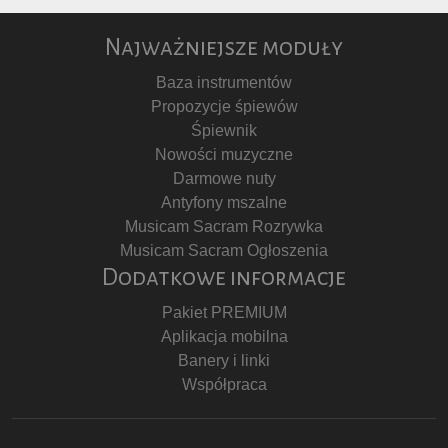
Najważniejsze moduły
Baza instrumentów
Propozycje śpiewów
Śpiewnik
Nowości muzyczne
Darmowe nuty
Antyfony mszalne
Musicam Sacram Rozrywka
Musicam Sacram Ogłoszenia
Dodatkowe informacje
Pakiet PREMIUM
Aplikacja mobilna
Banery i linki
Współpraca