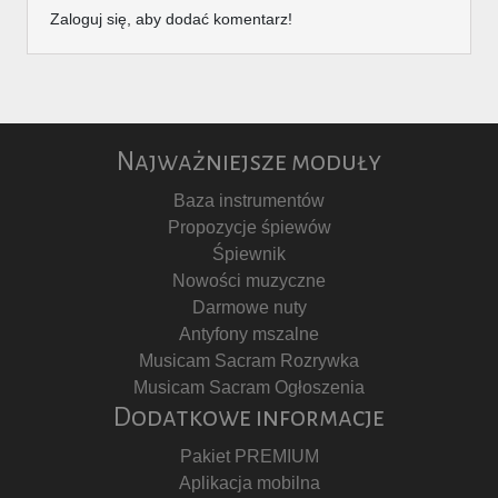
Zaloguj się, aby dodać komentarz!
Najważniejsze moduły
Baza instrumentów
Propozycje śpiewów
Śpiewnik
Nowości muzyczne
Darmowe nuty
Antyfony mszalne
Musicam Sacram Rozrywka
Musicam Sacram Ogłoszenia
Dodatkowe informacje
Pakiet PREMIUM
Aplikacja mobilna