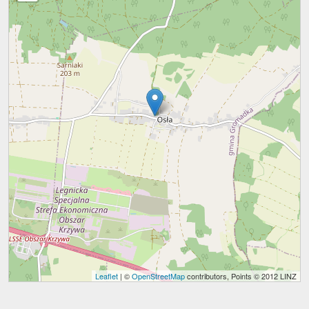
Leaflet
| ©
OpenStreetMap
contributors, Points © 2012 LINZ