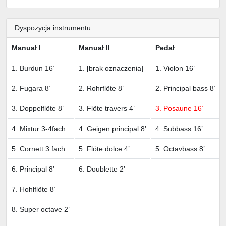
Dyspozycja instrumentu
Manuał I
Manuał II
Pedał
1. Burdun 16’
1. [brak oznaczenia]
1. Violon 16’
2. Fugara 8’
2. Rohrflöte 8’
2. Principal bass 8’
3. Doppelflöte 8’
3. Flöte travers 4’
3. Posaune 16’
4. Mixtur 3-4fach
4. Geigen principal 8’
4. Subbass 16’
5. Cornett 3 fach
5. Flöte dolce 4’
5. Octavbass 8’
6. Principal 8’
6. Doublette 2’
7. Hohlflöte 8’
8. Super octave 2’