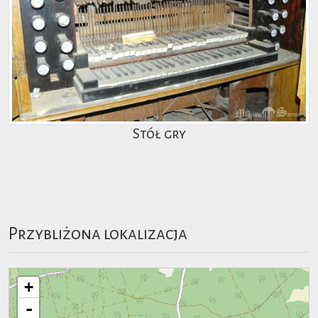
Stół gry
Przybliżona lokalizacja
+
-