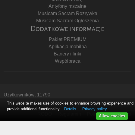
Antyfony mszalne
Musicam Sacram Rozrywka
Musicam Sacram Ogłoszenia
Dodatkowe informacje
Pakiet PREMIUM
Aplikacja mobilna
Banery i linki
Współpraca
Użytkowników: 11790
Copyright © Stowarzyszenie Musicam Sacram
This website makes use of cookies to enhance browsing experience and
provide additional functionality.
Details
Privacy policy
RODO
Regulamin
Polityka Prywatności
Allow cookies