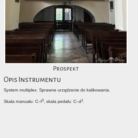
Prospekt
Opis Instrumentu
System multiplex. Sprawne urządzenie do kalikowania.
3
1
Skala manuału: C–f
, skala pedału: C–d
.