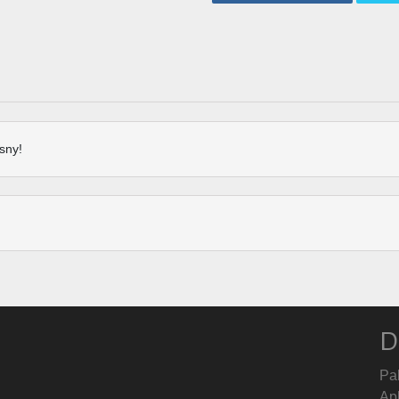
sny!
D
Pa
Ap