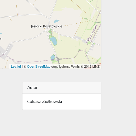
Leaflet
| ©
OpenStreetMap
contributors, Points © 2012 LINZ
Autor
Łukasz Ziółkowski