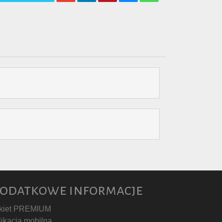
odatkowe informacje
kiet PREMIUM
likacja mobilna