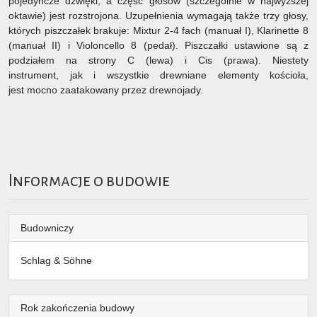
pojedyncze dźwięki, a część głosów (szczególnie w najwyższej
oktawie) jest rozstrojona. Uzupełnienia wymagają także trzy głosy,
których piszczałek brakuje: Mixtur 2-4 fach (manuał I), Klarinette 8
(manuał II) i Violoncello 8 (pedał). Piszczałki ustawione są z
podziałem na strony C (lewa) i Cis (prawa). Niestety
instrument, jak i wszystkie drewniane elementy kościoła,
jest mocno zaatakowany przez drewnojady.
Informacje o budowie
Budowniczy
Schlag & Söhne
Rok zakończenia budowy