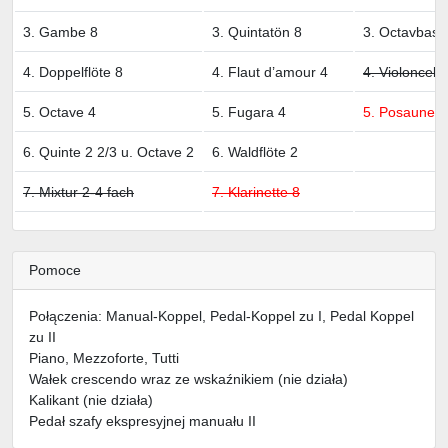
3. Gambe 8
3. Quintatön 8
3. Octavbass
4. Doppelflöte 8
4. Flaut d’amour 4
4. Violoncello
5. Octave 4
5. Fugara 4
5. Posaune 1
6. Quinte 2 2/3 u. Octave 2
6. Waldflöte 2
7. Mixtur 2-4 fach
7. Klarinette 8
Pomoce
Połączenia: Manual-Koppel, Pedal-Koppel zu I, Pedal Koppel
zu II
Piano, Mezzoforte, Tutti
Wałek crescendo wraz ze wskaźnikiem (nie działa)
Kalikant (nie działa)
Pedał szafy ekspresyjnej manuału II