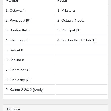
Manuał
Pedał
1. Octawa 4’
1. Mikstura
2. Pryncypał [8’]
2. Octawa 4 ped.
3. Bordon flet 8
3. Principal [8’]
4. Flet major 8
4. Bordon flet [16' lub 8']
5. Salicet 8
6. Aeolina 8
7. Flet minor 4
8. Flet leśny [2']
9. Kwinta 2 2/3 2 [rzędy]
Pomoce