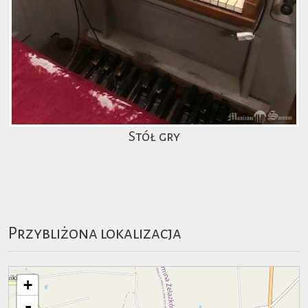
Stół gry
Przybliżona lokalizacja
+
-